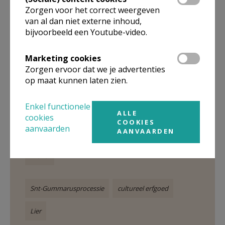
Zorgen voor het correct weergeven
van al dan niet externe inhoud,
bijvoorbeeld een Youtube-video.
Gepubliceerd door
Marketing cookies
Zorgen ervoor dat we je advertenties
Broederschap van Sint-Gummarus
op maat kunnen laten zien.
Enkel functionele
Meer
ALLE
cookies
COOKIES
aanvaarden
AANVAARDEN
Cultuur
Artikel
Snt-Gummarusprocessie
cultureel erfgoed
Lier