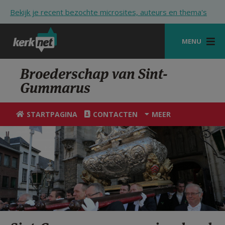
Overslaan en naar de inhoud gaan
Bekijk je recent bezochte microsites, auteurs en thema's
MENU
STARTPAGINA
Broederschap van Sint-
Gummarus
KERK
VIERINGEN
STARTPAGINA
CONTACTEN
MEER
SHOP
ZOEKEN
HULP
STARTPAGINA PORTAAL
MIJN PAROCHIE