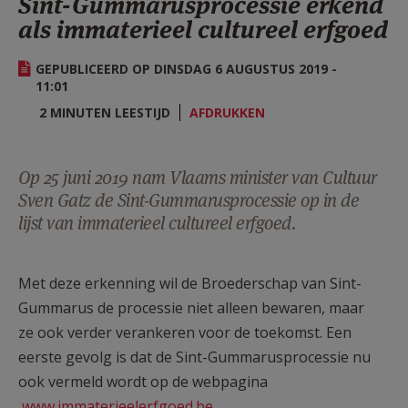
Sint-Gummarusprocessie erkend
AANMELDEN OF REGISTREREN
als immaterieel cultureel erfgoed
GEPUBLICEERD OP DINSDAG 6 AUGUSTUS 2019 -
11:01
2 MINUTEN LEESTIJD
AFDRUKKEN
Op 25 juni 2019 nam Vlaams minister van Cultuur
Sven Gatz de Sint-Gummarusprocessie op in de
lijst van immaterieel cultureel erfgoed.
Met deze erkenning wil de Broederschap van Sint-
Gummarus de processie niet alleen bewaren, maar
ze ook verder verankeren voor de toekomst. Een
eerste gevolg is dat de Sint-Gummarusprocessie nu
ook vermeld wordt op de webpagina
www.immaterieelerfgoed.be
.