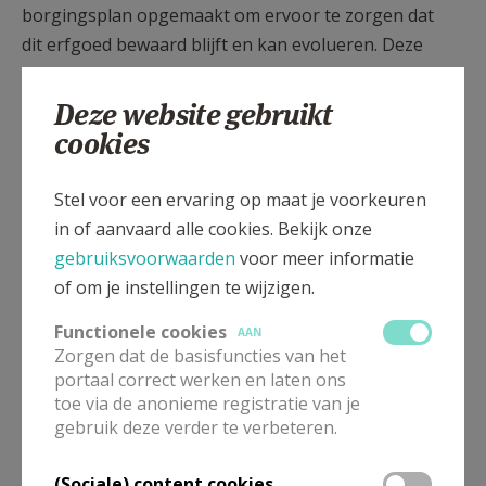
borgingsplan opgemaakt om ervoor te zorgen dat
dit erfgoed bewaard blijft en kan evolueren. Deze
erkenning betekent dus niet alleen een waardering,
maar houdt ook voor de Broederschap een
Deze website gebruikt
belangrijke opdracht in. In deze aanvraag wist de
cookies
Broederschap zich gesteund door de stad Lier, de
pastorale eenheid Heilige Gummarus en Zalige
Stel voor een ervaring op maat je voorkeuren
Beatrijs (onder leiding van pastoor-deken Jan
in of aanvaard alle cookies. Bekijk onze
Verheyen) en de talrijke Lierse jeugdbewegingen en
gebruiksvoorwaarden
voor meer informatie
verenigingen die van Sint-Gummaruszondag elk jaar
of om je instellingen te wijzigen.
opnieuw een hoogdag maken.
Functionele cookies
AAN
Het bestuur van de Broederschap is dan ook heel
Zorgen dat de basisfuncties van het
portaal correct werken en laten ons
gelukkig en fier dat de Sint-Gummarusprocessie
toe via de anonieme registratie van je
voortaan naast het reeds aanwezige Unesco-
gebruik deze verder te verbeteren.
werelderfgoed (belfort en begijnhof) op de
erfgoedkaart komt.
(Sociale) content cookies