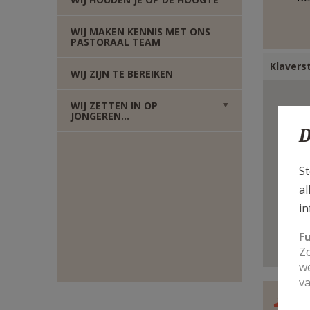
E-
WIJ MAKEN KENNIS MET ONS
PASTORAAL TEAM
MAIL
Klavers
WIJ ZIJN TE BEREIKEN
WIJ ZETTEN IN OP
JONGEREN...
D
St
al
in
F
Zo
we
va
C