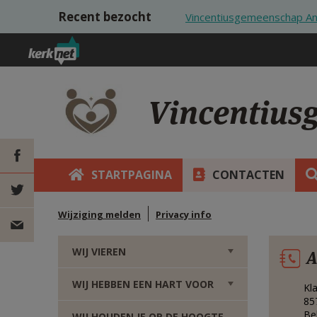
Overslaan en naar de inhoud gaan
Recent bezocht
Vincentiusgemeenschap 
Vincentiu
STARTPAGINA
CONTACTEN
DEEL OP
Wijziging melden
Privacy info
FACEBOOK
DEEL OP
WIJ VIEREN
A
TWITTER
DEEL
WIJ HEBBEN EEN HART VOOR
Kl
VIA
85
Be
WIJ HOUDEN JE OP DE HOOGTE