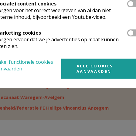
Sociale) content cookies
rgen voor het correct weergeven van al dan niet
 heer
Jean-Yves
Verhaeghe
Stuur een mailtje
verstraat 3
terne inhoud, bijvoorbeeld een Youtube-video.
Google Maps
70
VICHTE
056/42 37 10
arketing cookies
rgen ervoor dat we je advertenties op maat kunnen
ten zien.
rganisatiestructuur
kel functionele cookies
ALLE COOKIES
onden wat je zocht? Hier vind je links naar de gegevens van andere o
anvaarden
AANVAARDEN
t tot
Decanaat Waregem-Avelgem
Weergeven
Decanaat Waregem-Avelgem
Weergeven
enheid/federatie PE Heilige Vincentius Anzegem