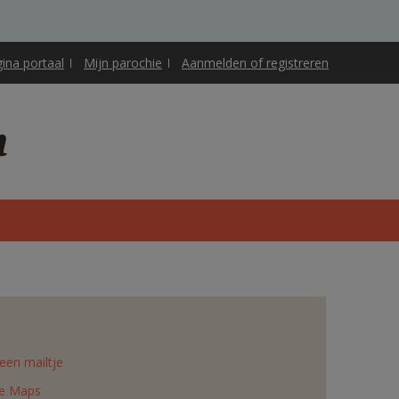
gina portaal
Mijn parochie
Aanmelden of registreren
m
een mailtje
e Maps