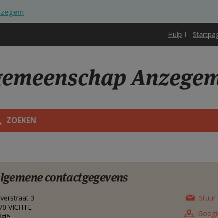
Anzegem
Hulp
Startpa
sgemeenschap Anzege
ZOEKEN
lgemene contactgegevens
averstraat 3
Stuur 
70
VICHTE
Googl
lgië