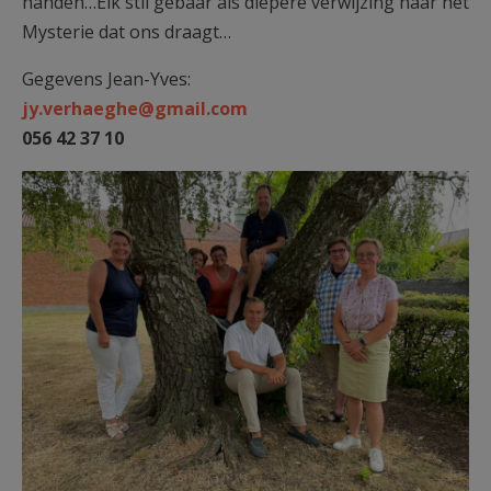
handen…Elk stil gebaar als diepere verwijzing naar hét
Mysterie dat ons draagt…
Gegevens Jean-Yves:
jy.verhaeghe@gmail.com
056 42 37 10
PHOTO-parochiaal team.jpg