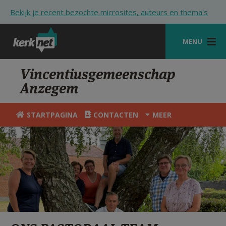
Overslaan en naar de inhoud gaan
Bekijk je recent bezochte microsites, auteurs en thema's
MENU
STARTPAGINA
Vincentiusgemeenschap
Anzegem
KERK
VIERINGEN
STARTPAGINA
CONTACTEN
MEER
SHOP
ZOEKEN
HULP
STARTPAGINA PORTAAL
MIJN PAROCHIE