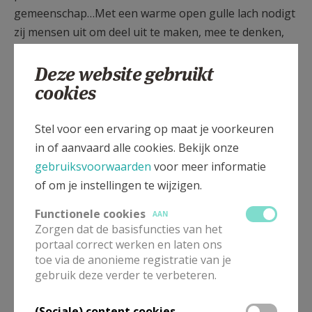
gemeenschap…Met een warme open gulle lach nodigt
zij mensen uit om deel uit te maken, mee te denken,
mee te werken aan een warme pastorale eenheid…
Deze website gebruikt
Gegevens Stefanie:
cookies
stefanie@vincentiusgemeenschap.be
0473 77 98 47
Stel voor een ervaring op maat je voorkeuren
in of aanvaard alle cookies. Bekijk onze
gebruiksvoorwaarden
voor meer informatie
over Nele Vandommele
of om je instellingen te wijzigen.
NELE
vervoegde in 2020 het team van de
Functionele cookies
Vincentiusgemeenschap. Zij is tevens vormselcatechist
AAN
Zorgen dat de basisfuncties van het
in Vichte. Nele is werkzaam in woonzorgcentrum Sint-
portaal correct werken en laten ons
Vincentius in Avelgem en ondersteunt daar de
toe via de anonieme registratie van je
pastorale en palliatieve zorg. Zij voelde zich direct
gebruik deze verder te verbeteren.
opgenomen in onze dynamische
geloofsgemeenschap. Nele helpt ook graag logistiek
(Sociale) content cookies