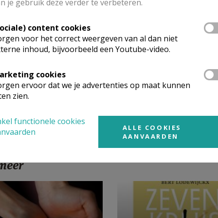
n je gebruik deze verder te verbeteren.
nie aan huis ontvangen, is hét teken dat de zieke of oudere me
, verbonden blijft met de hele geloofsgemeenschap.
Sociale) content cookies
rgen voor het correct weergeven van al dan niet
raag de communie thuis te ontvangen? Bel gerust naar:
terne inhoud, bijvoorbeeld een Youtube-video.
rschuere - 056 68 80 99
ellin - 056 68 02 60
arketing cookies
rgen ervoor dat we je advertenties op maat kunnen
Jeannine - 056 77 75 35
ten zien.
kel functionele cookies
ALLE COOKIES
anvaarden
AANVAARDEN
 meer