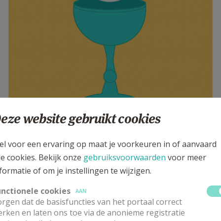
eze website gebruikt cookies
el voor een ervaring op maat je voorkeuren in of aanvaard
MUNIE AAN HUIS
le cookies. Bekijk onze
gebruiksvoorwaarden
voor meer
formatie of om je instellingen te wijzigen.
 AANPASSING OP ZATERDAG 1 MAART 2025 - 20:37
unctionele cookies
KEN
AAN
rgen dat de basisfuncties van het portaal correct
rken en laten ons toe via de anonieme registratie