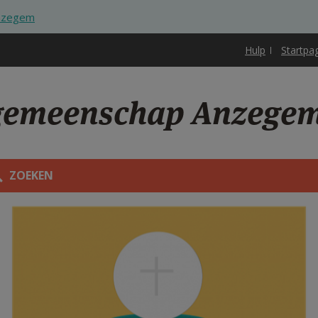
Anzegem
Hulp
Startpa
sgemeenschap Anzege
ZOEKEN