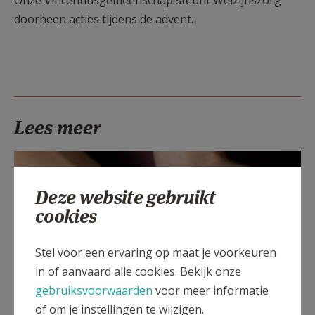
Onze Vincentiusgemeenschap steunt Welzijnszorg
AANMELDEN OF REGISTREREN
doorheen acties tijdens de advent.
Lees meer
Deze website gebruikt
cookies
Stel voor een ervaring op maat je voorkeuren
in of aanvaard alle cookies. Bekijk onze
gebruiksvoorwaarden
voor meer informatie
of om je instellingen te wijzigen.