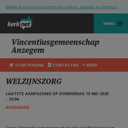
Overslaan en naar de inhoud gaan
Bekijk je recent bezochte microsites, auteurs en thema's
MENU
STARTPAGINA
Vincentiusgemeenschap
Anzegem
KERK
VIERINGEN
STARTPAGINA
CONTACTEN
MEER
SHOP
WELZIJNSZORG
ZOEKEN
LAATSTE AANPASSING OP DONDERDAG 15 MEI 2025
HULP
- 10:06
AFDRUKKEN
STARTPAGINA PORTAAL
MIJN PAROCHIE