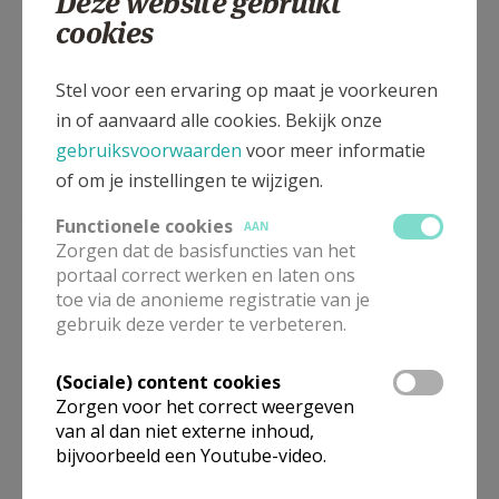
Deze website gebruikt
cookies
Wij kunnen niet geloven
Stel voor een ervaring op maat je voorkeuren
dat dit leven ophoudt.
in of aanvaard alle cookies. Bekijk onze
Het kan niet waar zijn dat alle liefde
gebruiksvoorwaarden
voor meer informatie
en vriendschap tevergeefs zouden zijn,
of om je instellingen te wijzigen.
dat alle inzet voor vrede en recht
geen betekenis hebben.
Functionele cookies
AAN
Gij God hebt ons geleerd
Zorgen dat de basisfuncties van het
dat alle leven heilig is.
portaal correct werken en laten ons
toe via de anonieme registratie van je
en dat Gij een God van leven zijt
gebruik deze verder te verbeteren.
ook over de dood heen.
Blijf onze lieve doden nabij
(Sociale) content cookies
en schenk hen vrede.
Zorgen voor het correct weergeven
Troost ons, leg uw arm om ons heen
van al dan niet externe inhoud,
en geef ons weer moed om verder te gaan.
bijvoorbeeld een Youtube-video.