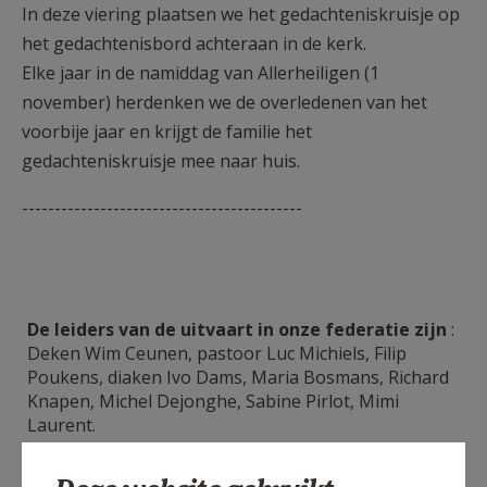
In deze viering plaatsen we het gedachteniskruisje op
het gedachtenisbord achteraan in de kerk.
Elke jaar in de namiddag van Allerheiligen (1
november) herdenken we de overledenen van het
voorbije jaar en krijgt de familie het
gedachteniskruisje mee naar huis.
-------------------------------------------
De leiders van de uitvaart in onze federatie zijn
:
Deken Wim Ceunen, pastoor Luc Michiels, Filip
Poukens, diaken Ivo Dams, Maria Bosmans, Richard
Knapen, Michel Dejonghe, Sabine Pirlot, Mimi
Laurent.