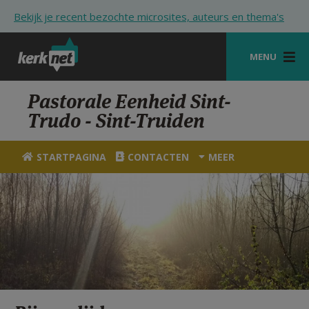
Overslaan en naar de inhoud gaan
Bekijk je recent bezochte microsites, auteurs en thema's
MENU
STARTPAGINA
Pastorale Eenheid Sint-
Trudo - Sint-Truiden
KERK
VIERINGEN
STARTPAGINA
CONTACTEN
MEER
SHOP
ZOEKEN
HULP
STARTPAGINA PORTAAL
MIJN PAROCHIE