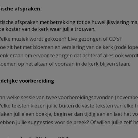
tische afspraken
tische afspraken met betrekking tot de huwelijksviering maa
de koster van de kerk waar jullie trouwen.
elke muziek wordt gekozen? Live gezongen of CD's?
oe zit het met bloemen en versiering van de kerk (rode loper
enk eraan om ervoor te zorgen dat achteraf alles ook wordt 
loemen op het altaar of vooraan in de kerk blijven staan.
udelijke voorbereiding
an welke sessie van twee voorbereidingsavonden (november
elke teksten kiezen jullie buiten de vaste teksten van elke h
aken jullie een boekje, begin er dan tijdig aan en laat het 
ebben jullie suggesties voor de preek? Of willen jullie zel