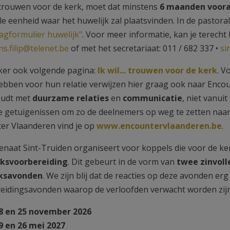
 trouwen voor de kerk, moet dat minstens
6 maanden voor
le eenheid waar het huwelijk zal plaatsvinden. In de pastor
agformulier huwelijk"
. Voor meer informatie, kan je terecht b
s.filip@telenet.be
of met het secretariaat: 011 / 682 337 •
si
ker ook volgende pagina:
Ik wil... trouwen voor de kerk
. V
hebben voor hun relatie verwijzen hier graag ook naar Encoun
oudt met
duurzame relaties
en
communicatie
, niet vanui
e getuigenissen om zo de deelnemers op weg te zetten naar 
er Vlaanderen vind je op
www.encountervlaanderen.be
.
enaat Sint-Truiden organiseert voor koppels die voor de ke
jksvoorbereiding
. Dit gebeurt in de vorm van
twee zinvoll
ksavonden
. We zijn blij dat de reacties op deze avonden erg
eidingsavonden waarop de verloofden verwacht worden zij
8 en 25 november 2026
9 en 26 mei 2027