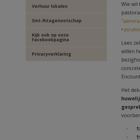
Wie wil
Verhuur lokalen
pastora
Sint-Ritagenootschap
"aanvra
•
pouken
Kijk ook op onze
Facebookpagina
Lees ze
willen 
Privacyverklaring
bezigh
concret
Encount
Het dek
huweli
gespre
voorber
1
1