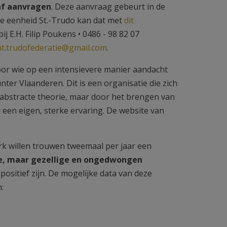
af aanvragen
. Deze aanvraag gebeurt in de
ale eenheid St.-Trudo kan dat met
dit
ij E.H. Filip Poukens • 0486 - 98 82 07
nt.trudofederatie@gmail.com
.
oor wie op een intensievere manier aandacht
ter Vlaanderen. Dit is een organisatie die zich
t abstracte theorie, maar door het brengen van
een eigen, sterke ervaring. De website van
rk willen trouwen tweemaal per jaar een
e, maar gezellige en ongedwongen
 positief zijn. De mogelijke data van deze
n: