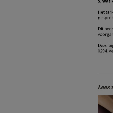
5. Wat 
Het tar
gesprok
Dit bed
voorgan
Deze bi
0294. V
Lees