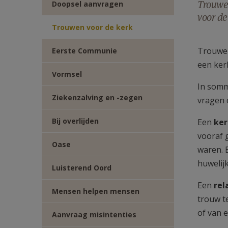
Trouwen
Doopsel aanvragen
voor de
Trouwen voor de kerk
Trouwen
Eerste Communie
een kerk
Vormsel
In somm
Ziekenzalving en -zegen
vragen 
Bij overlijden
Een
ker
vooraf 
Oase
waren. 
huwelij
Luisterend Oord
Een
rel
Mensen helpen mensen
trouw t
of van 
Aanvraag misintenties