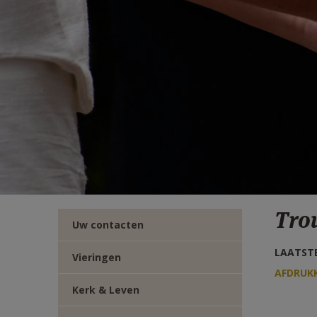
TWITTER
DEEL
VIA
E-
MAIL
Tro
Uw contacten
LAATSTE
Vieringen
AFDRUK
Kerk & Leven