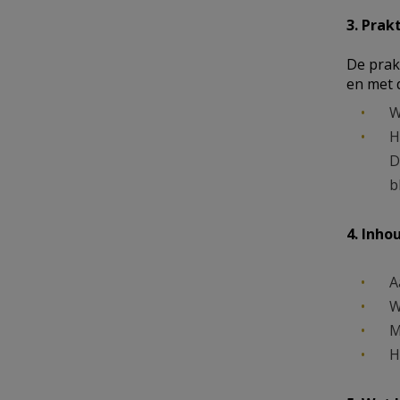
3. Prak
De prak
en met 
W
H
D
b
4. Inho
A
W
M
H