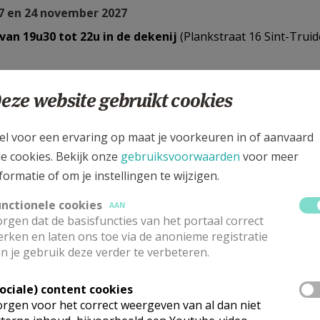
7 en 24 november 2027
van 19u30 tot 22u in de dekenij
(Plankstraat 16 Sint-Trui
SCH VERLOOP VAN EEN HUWELIJKSAANVRAAG
eze website gebruikt cookies
um en kerk vastleggen
el voor een ervaring op maat je voorkeuren in of aanvaard
e eerste stap:
dag en uur reserveren in de kerk waarin ju
le cookies. Bekijk onze
gebruiksvoorwaarden
voor meer
ooraf. In regel trouwen jullie in de parochiekerk van de jong
formatie of om je instellingen te wijzigen.
illen jullie om één of andere reden toch in een andere kerk 
oestemming. Indien het gaat om een kerk buiten de Pastoral
unctionele cookies
AAN
oorganger zoeken. De kerken van de Pastorale Eenheid Sint-T
rgen dat de basisfuncties van het portaal correct
angulfus, Basiliek Kortenbos, O.L.V. Wilderen-Duras, Sint-An
rken en laten ons toe via de anonieme registratie
n je gebruik deze verder te verbeteren.
ugustinus Nieuw Sint-Truiden, Sint-Jacobus Schurhoven, S
n de kerken van onze Pastorale Eenheid worden de huwelijk
Sociale) content cookies
ebben jullie met een andere priester of diaken een sterke
rgen voor het correct weergeven van al dan niet
oorgaat in jullie viering.