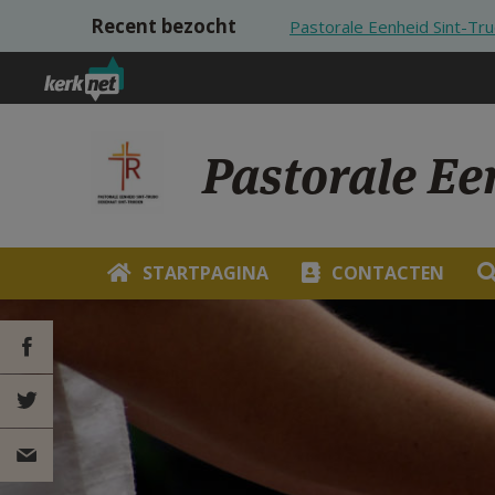
Overslaan en naar de inhoud gaan
Recent bezocht
Pastorale Eenheid Sint-Tru
Pastorale Ee
STARTPAGINA
CONTACTEN
DEEL OP
FACEBOOK
DEEL OP