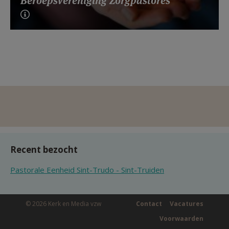
Beroepsvereniging Zorgpastores
Recent bezocht
Pastorale Eenheid Sint-Trudo - Sint-Truiden
© 2026 Kerk en Media vzw
Contact
Vacatures
Voorwaarden