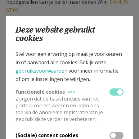
noodgevallen kan je bellen naar deken Wim:
0474 79
67 02
.
In het regionaal ziekenhuis St.-Trudo is op
Deze website gebruikt
weekdagen overdag altijd een ziekenhuispastor
cookies
aanwezig. Meer info:
Pastorale Dienst van het St.-
Trudo-ziekenhuis
.
Stel voor een ervaring op maat je voorkeuren
Meer uitgebreide informatie vind je op de website van
in of aanvaard alle cookies. Bekijk onze
de Interdiocesane Dienst voor Gezinspastoraal:
gebruiksvoorwaarden
voor meer informatie
Ziekenzalving
.
of om je instellingen te wijzigen.
Functionele cookies
AAN
Zorgen dat de basisfuncties van het
portaal correct werken en laten ons
toe via de anonieme registratie van je
gebruik deze verder te verbeteren.
Lees meer
(Sociale) content cookies