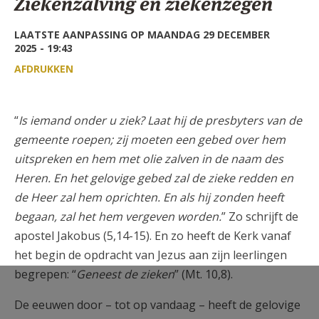
Ziekenzalving en ziekenzegen
AANMELDEN OF REGISTREREN
LAATSTE AANPASSING OP MAANDAG 29 DECEMBER
2025 - 19:43
AFDRUKKEN
“
Is iemand onder u ziek? Laat hij de presbyters van de
gemeente roepen; zij moeten een gebed over hem
uitspreken en hem met olie zalven in de naam des
Heren. En het gelovige gebed zal de zieke redden en
de Heer zal hem oprichten. En als hij zonden heeft
begaan, zal het hem vergeven worden.
” Zo schrijft de
apostel Jakobus (5,14-15). En zo heeft de Kerk vanaf
het begin de opdracht van Jezus aan zijn leerlingen
begrepen: “
Geneest de zieken
” (Mt. 10,8).
De eeuwen door – tot op vandaag – heeft de gelovige