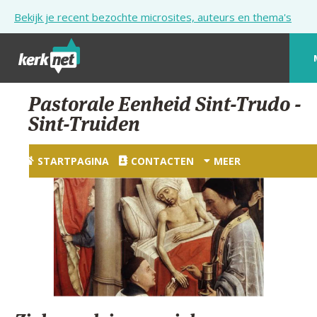
Overslaan en naar de inhoud gaan
Bekijk je recent bezochte microsites, auteurs en thema's
STARTPAGINA
Pastorale Eenheid Sint-Trudo -
Sint-Truiden
KERK
VIERINGEN
STARTPAGINA
CONTACTEN
MEER
SHOP
ZOEKEN
HULP
STARTPAGINA PORTAAL
MIJN PAROCHIE