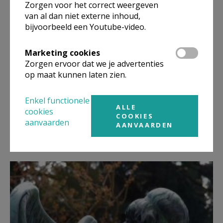
Zorgen voor het correct weergeven
van al dan niet externe inhoud,
bijvoorbeeld een Youtube-video.
Marketing cookies
Zorgen ervoor dat we je advertenties
op maat kunnen laten zien.
Enkel functionele
ALLE
cookies
COOKIES
Info & Aanvraag Misintenties
aanvaarden
AANVAARDEN