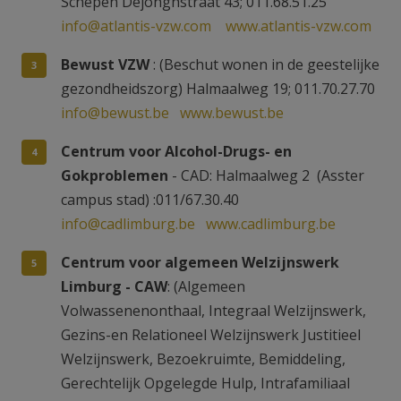
Schepen Dejonghstraat 43; 011.68.51.25
info@atlantis-vzw.com
www.atlantis-vzw.com
Bewust VZW
: (Beschut wonen in de geestelijke
gezondheidszorg) Halmaalweg 19; 011.70.27.70
info@bewust.be
www.bewust.be
Centrum voor Alcohol-Drugs- en
Gokproblemen
- CAD: Halmaalweg 2 (Asster
campus stad) :011/67.30.40
info@cadlimburg.be
www.cadlimburg.be
Centrum voor algemeen Welzijnswerk
Limburg - CAW
: (Algemeen
Volwassenenonthaal, Integraal Welzijnswerk,
Gezins-en Relationeel Welzijnswerk Justitieel
Welzijnswerk, Bezoekruimte, Bemiddeling,
Gerechtelijk Opgelegde Hulp, Intrafamiliaal