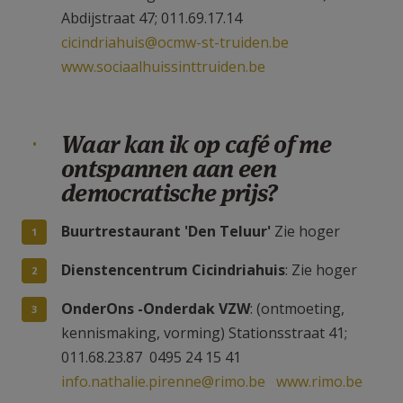
Abdijstraat 47; 011.69.17.14
cicindriahuis@ocmw-st-truiden.be
www.sociaalhuissinttruiden.be
Waar kan ik op café of me
ontspannen aan een
democratische prijs?
Buurtrestaurant 'Den Teluur'
Zie hoger
Dienstencentrum Cicindriahuis
: Zie hoger
OnderOns -Onderdak VZW
: (ontmoeting,
kennismaking, vorming) Stationsstraat 41;
011.68.23.87 0495 24 15 41
info.nathalie.pirenne@rimo.be
www.rimo.be