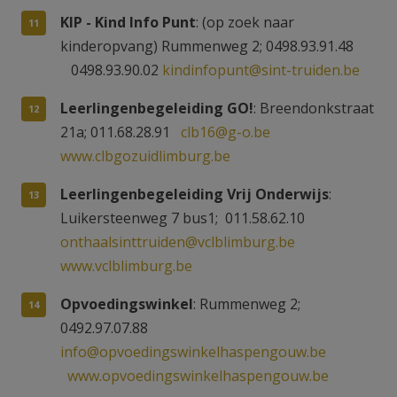
KIP - Kind Info Punt
: (op zoek naar
kinderopvang) Rummenweg 2; 0498.93.91.48
0498.93.90.02
kindinfopunt@sint-truiden.be
Leerlingenbegeleiding GO!
: Breendonkstraat
21a; 011.68.28.91
clb16@g-o.be
www.clbgozuidlimburg.be
Leerlingenbegeleiding Vrij Onderwijs
:
Luikersteenweg 7 bus1; 011.58.62.10
onthaalsinttruiden@vclblimburg.be
www.vclblimburg.be
Opvoedingswinkel
: Rummenweg 2;
0492.97.07.88
info@opvoedingswinkelhaspengouw.be
www.opvoedingswinkelhaspengouw.be