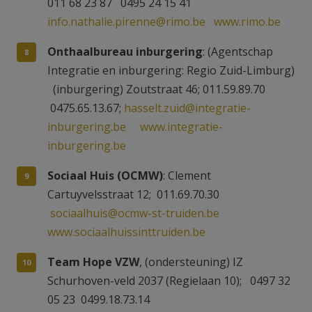
011 68 23 87 0495 24 15 41
info.nathalie.pirenne@rimo.be
www.rimo.be
Onthaalbureau inburgering
: (Agentschap
Integratie en inburgering: Regio Zuid-Limburg)
(inburgering) Zoutstraat 46; 011.59.89.70
0475.65.13.67;
hasselt.zuid@integratie-
inburgering.be
www.integratie-
inburgering.be
Sociaal Huis (OCMW)
: Clement
Cartuyvelsstraat 12; 011.69.70.30
sociaalhuis@ocmw-st-truiden.be
www.sociaalhuissinttruiden.be
Team Hope VZW
, (ondersteuning) IZ
Schurhoven-veld 2037 (Regielaan 10); 0497 32
05 23 0499.18.73.14