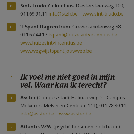
Sint-Trudo Ziekenhuis
: Diestersteenweg 100;
011.69.91.11
info@stzh.be
www.sint-trudo.be
‘t Spant Dagcentrum
: Grevensmolenweg 58;
011.67.44.17
tspant@huizesintvincentius.be
www.huizesintvincentius.be
www.wegwijstspant.jouwweb.be
Ik voel me niet goed in mijn
vel. Waar kan ik terecht?
Asster
(Campus stad): Halmaalweg 2 - Campus
Melveren: Melveren-Centrum 111); 011.78.80.11
info@asster.be
www.asster.be
Atlantis VZW
: (psychè hersenen en lichaam)