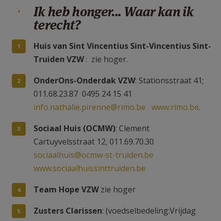
Ik heb honger... Waar kan ik
terecht?
Huis van Sint Vincentius Sint-Vincentius Sint-
Truiden VZW
: zie hoger.
OnderOns-Onderdak VZW
: Stationsstraat 41;
011.68.23.87 0495 24 15 41
info.nathalie.pirenne@rimo.be
www.rimo.be
.
Sociaal Huis (OCMW)
: Clement
Cartuyvelsstraat 12, 011.69.70.30
sociaalhuis@ocmw-st-truiden.be
www.sociaalhuissinttruiden.be
Team Hope VZW
zie hoger
Zusters Clarissen
: (voedselbedeling:Vrijdag