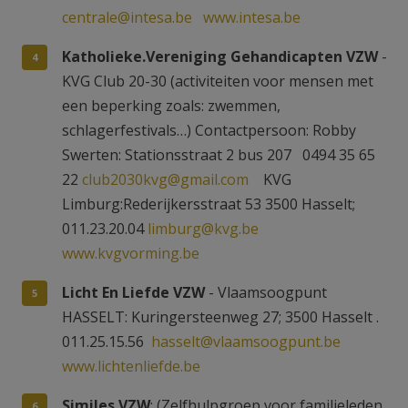
centrale@intesa.be
www.intesa.be
Katholieke.Vereniging Gehandicapten VZW
-
KVG Club 20-30 (activiteiten voor mensen met
een beperking zoals: zwemmen,
schlagerfestivals…) Contactpersoon: Robby
Swerten: Stationsstraat 2 bus 207 0494 35 65
22
club2030kvg@gmail.com
KVG
Limburg:Rederijkersstraat 53 3500 Hasselt;
011.23.20.04
limburg@kvg.be
www.kvgvorming.be
Licht En Liefde VZW
- Vlaamsoogpunt
HASSELT: Kuringersteenweg 27; 3500 Hasselt .
011.25.15.56
hasselt@vlaamsoogpunt.be
www.lichtenliefde.be
Similes VZW
: (Zelfhulpgroep voor familieleden