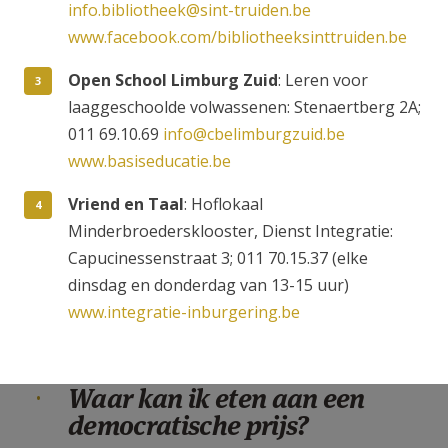
info.bibliotheek@sint-truiden.be
www.facebook.com/bibliotheeksinttruiden.be
Open School Limburg Zuid
: Leren voor
laaggeschoolde volwassenen: Stenaertberg 2A;
011 69.10.69
info@cbelimburgzuid.be
www.basiseducatie.be
Vriend en Taal
: Hoflokaal
Minderbroedersklooster, Dienst Integratie:
Capucinessenstraat 3; 011 70.15.37 (elke
dinsdag en donderdag van 13-15 uur)
www.integratie-inburgering.be
Waar kan ik eten aan een
democratische prijs?