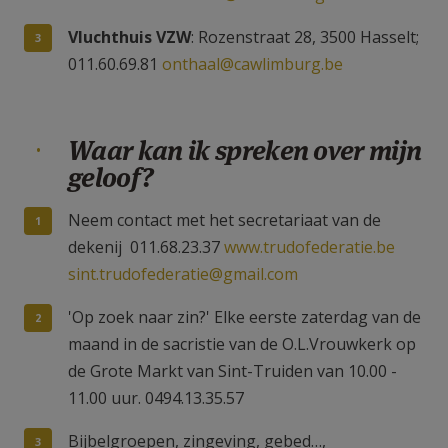
Vluchthuis VZW
: Rozenstraat 28, 3500 Hasselt;
011.60.69.81
onthaal@cawlimburg.be
Waar kan ik spreken over mijn
geloof?
Neem contact met het secretariaat van de
dekenij 011.68.23.37
www.trudofederatie.be
sint.trudofederatie@gmail.com
'Op zoek naar zin?' Elke eerste zaterdag van de
maand in de sacristie van de O.L.Vrouwkerk op
de Grote Markt van Sint-Truiden van 10.00 -
11.00 uur. 0494.13.35.57
Bijbelgroepen, zingeving, gebed…,