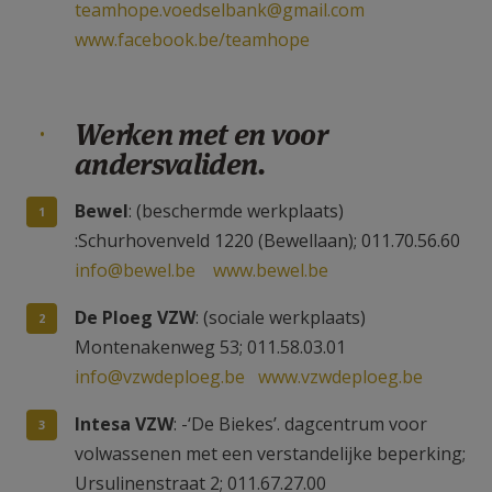
teamhope.voedselbank@gmail.com
www.facebook.be/teamhope
Werken met en voor
andersvaliden.
Bewel
: (beschermde werkplaats)
:Schurhovenveld 1220 (Bewellaan); 011.70.56.60
info@bewel.be
www.bewel.be
De Ploeg VZW
: (sociale werkplaats)
Montenakenweg 53; 011.58.03.01
info@vzwdeploeg.be
www.vzwdeploeg.be
Intesa VZW
: -‘De Biekes’. dagcentrum voor
volwassenen met een verstandelijke beperking;
Ursulinenstraat 2; 011.67.27.00