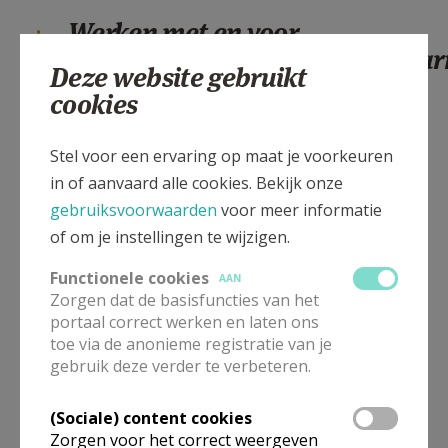
Werken met en voor
vreemdelingen/vluchtelingen/a
Deze website gebruikt
cookies
Dienst vreemdelingen
: Stad Sint-Truiden,
Kazernestraat 13; 011.70.14.30
Stel voor een ervaring op maat je voorkeuren
info.burgerzaken@sint-truiden.be
www.sint-
in of aanvaard alle cookies. Bekijk onze
truiden.be
gebruiksvoorwaarden
voor meer informatie
Fedasil
: opvangcentrum voor asielzoekers,
of om je instellingen te wijzigen.
Montenakenweg 145; 011.69.75.00
info.sint-
Functionele cookies
truiden@fedasil.be
www.fedasil.be
AAN
Zorgen dat de basisfuncties van het
portaal correct werken en laten ons
Huis van de Wereld
: stedelijke dienst integratie
toe via de anonieme registratie van je
Zoutstraat 46; 011.70.15.36
gebruik deze verder te verbeteren.
malika.pradhan@sint-truiden.be
www.sint-
truiden.be
(Sociale) content cookies
Zorgen voor het correct weergeven
Huis van het Nederlands
(Agentschap