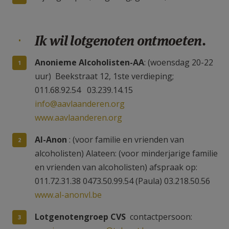
Ik wil lotgenoten ontmoeten.
Anonieme Alcoholisten-AA
: (woensdag 20-22
uur) Beekstraat 12, 1ste verdieping;
011.68.92.54 03.239.14.15
info@aavlaanderen.org
www.aavlaanderen.org
Al-Anon
: (voor familie en vrienden van
alcoholisten) Alateen: (voor minderjarige familie
en vrienden van alcoholisten) afspraak op:
011.72.31.38 0473.50.99.54 (Paula) 03.218.50.56
www.al-anonvl.be
Lotgenotengroep CVS
contactpersoon: