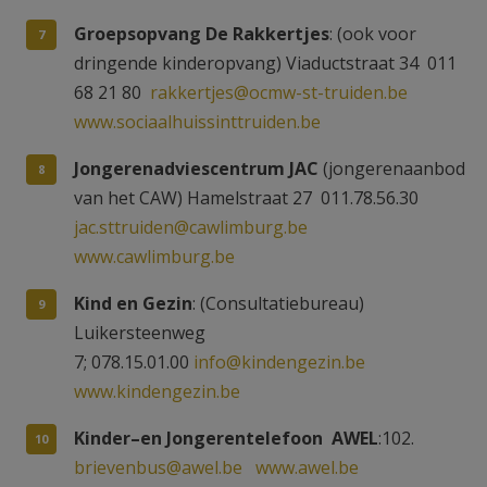
Groepsopvang De Rakkertjes
: (ook voor
dringende kinderopvang) Viaductstraat 34 011
68 21 80
rakkertjes@ocmw-st-truiden.be
www.sociaalhuissinttruiden.be
Jongerenadviescentrum JAC
(jongerenaanbod
van het CAW) Hamelstraat 27 011.78.56.30
jac.sttruiden@cawlimburg.be
www.cawlimburg.be
Kind en Gezin
: (Consultatiebureau)
Luikersteenweg
7; 078.15.01.00
info@kindengezin.be
www.kindengezin.be
Kinder–en Jongerentelefoon AWEL
:102.
brievenbus@awel.be
www.awel.be