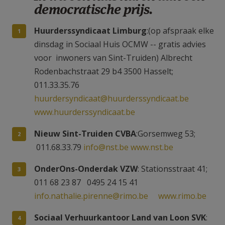
democratische prijs.
Huurderssyndicaat Limburg
:(op afspraak elke
dinsdag in Sociaal Huis OCMW -- gratis advies
voor inwoners van Sint-Truiden) Albrecht
Rodenbachstraat 29 b4 3500 Hasselt;
011.33.35.76
huurdersyndicaat@huurderssyndicaat.be
www.huurderssyndicaat.be
Nieuw Sint-Truiden CVBA
:Gorsemweg 53;
011.68.33.79
info@nst.be
www.nst.be
OnderOns-Onderdak VZW
: Stationsstraat 41;
011 68 23 87 0495 24 15 41
info.nathalie.pirenne@rimo.be
www.rimo.be
Sociaal Verhuurkantoor Land van Loon SVK
: