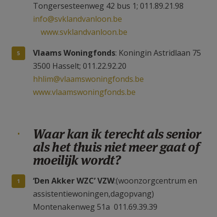
Tongersesteenweg 42 bus 1; 011.89.21.98
info@svklandvanloon.be
www.svklandvanloon.be
Vlaams Woningfonds
: Koningin Astridlaan 75
3500 Hasselt; 011.22.92.20
hhlim@vlaamswoningfonds.be
www.vlaamswoningfonds.be
Waar kan ik terecht als senior
als het thuis niet meer gaat of
moeilijk wordt?
‘Den Akker WZC’ VZW
:(woonzorgcentrum en
assistentiewoningen,dagopvang)
Montenakenweg 51a 011.69.39.39