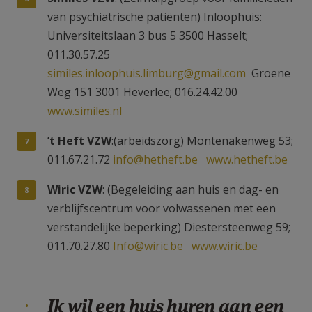
van psychiatrische patiënten) Inloophuis:
Universiteitslaan 3 bus 5 3500 Hasselt;
011.30.57.25
similes.inloophuis.limburg@gmail.com
Groene
Weg 151 3001 Heverlee; 016.24.42.00
www.similes.nl
’t Heft VZW
:(arbeidszorg) Montenakenweg 53;
011.67.21.72
info@hetheft.be
www.hetheft.be
Wiric VZW
: (Begeleiding aan huis en dag- en
verblijfscentrum voor volwassenen met een
verstandelijke beperking) Diestersteenweg 59;
011.70.27.80
Info@wiric.be
www.wiric.be
Ik wil een huis huren aan een