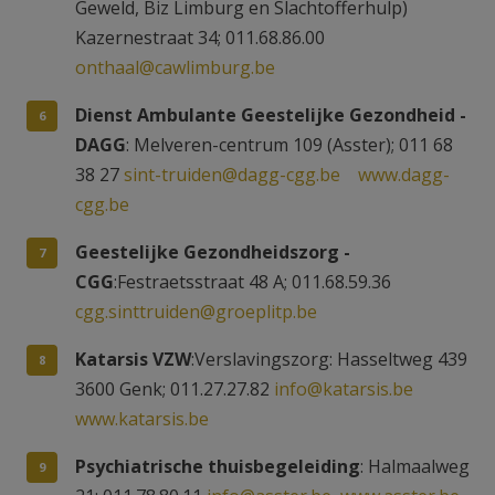
Geweld, Biz Limburg en Slachtofferhulp)
Kazernestraat 34; 011.68.86.00
onthaal@cawlimburg.be
Dienst Ambulante Geestelijke Gezondheid -
DAGG
: Melveren-centrum 109 (Asster); 011 68
38 27
sint-truiden@dagg-cgg.be
www.dagg-
cgg.be
Geestelijke Gezondheidszorg -
CGG
:Festraetsstraat 48 A; 011.68.59.36
cgg.sinttruiden@groeplitp.be
Katarsis VZW
:Verslavingszorg: Hasseltweg 439
3600 Genk; 011.27.27.82
info@katarsis.be
www.katarsis.be
Psychiatrische thuisbegeleiding
: Halmaalweg