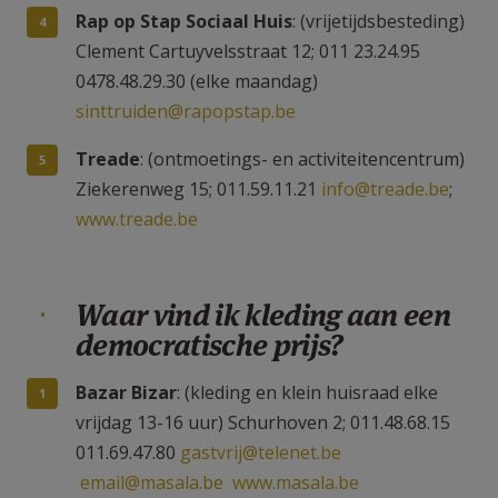
Rap op Stap Sociaal Huis
: (vrijetijdsbesteding)
Clement Cartuyvelsstraat 12; 011 23.24.95
0478.48.29.30 (elke maandag)
sinttruiden@rapopstap.be
Treade
: (ontmoetings- en activiteitencentrum)
Ziekerenweg 15; 011.59.11.21
info@treade.be
;
www.treade.be
Waar vind ik kleding aan een
democratische prijs?
Bazar Bizar
: (kleding en klein huisraad elke
vrijdag 13-16 uur) Schurhoven 2; 011.48.68.15
011.69.47.80
gastvrij@telenet.be
email@masala.be
www.masala.be