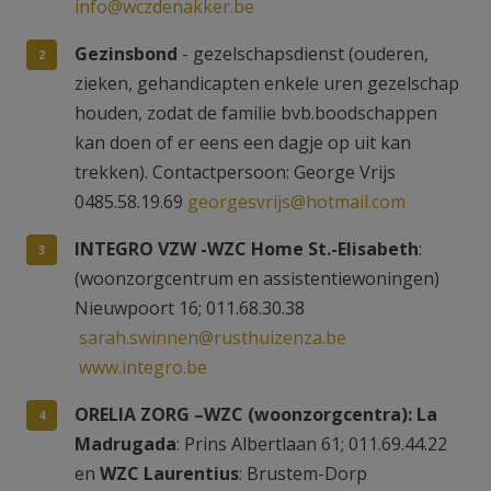
info@wczdenakker.be
Gezinsbond
- gezelschapsdienst (ouderen,
zieken, gehandicapten enkele uren gezelschap
houden, zodat de familie bvb.boodschappen
kan doen of er eens een dagje op uit kan
trekken). Contactpersoon: George Vrijs
0485.58.19.69
georgesvrijs@hotmail.com
INTEGRO VZW -WZC Home St.-Elisabeth
:
(woonzorgcentrum en assistentiewoningen)
Nieuwpoort 16; 011.68.30.38
sarah.swinnen@rusthuizenza.be
www.integro.be
ORELIA ZORG –WZC (woonzorgcentra): La
Madrugada
: Prins Albertlaan 61; 011.69.44.22
en
WZC Laurentius
: Brustem-Dorp