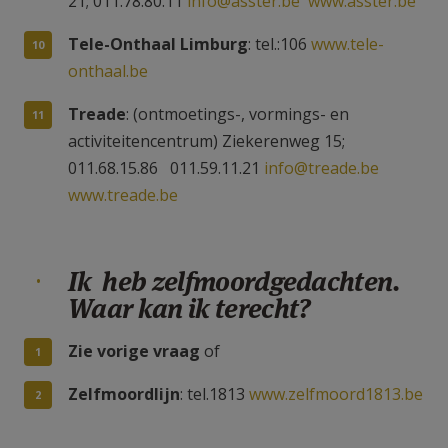
21; 011.78.80.11
info@asster.be
www.asster.be
Tele-Onthaal Limburg
: tel.:106
www.tele-
onthaal.be
Treade
: (ontmoetings-, vormings- en
activiteitencentrum) Ziekerenweg 15;
011.68.15.86 011.59.11.21
info@treade.be
www.treade.be
Ik heb zelfmoordgedachten.
Waar kan ik terecht?
Zie vorige vraag
of
Zelfmoordlijn
: tel.1813
www.zelfmoord1813.be