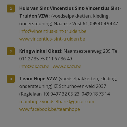
Huis van Sint Vincentius Sint-Vincentius Sint-
Truiden VZW
: (voedselpakketten, kleding,
ondersteuning) Naamse Vest 61; 0494.04.94.47
info@vincentius-sint-truiden.be
www.vincentius-sint-truiden.be
Kringwinkel Okazi:
Naamsesteenweg 239 Tel.
011.27.35.75 011.67 36 49
info@okazi.be
www.okazi.be
Team Hope VZW
: (voedselpakketten, kleding,
ondersteuning) IZ Schurhoven-veld 2037
(Regielaan 10) 0497 32 05 23 0499.18.73.14
teamhope.voedselbank@gmail.com
www.facebook.be/teamhope