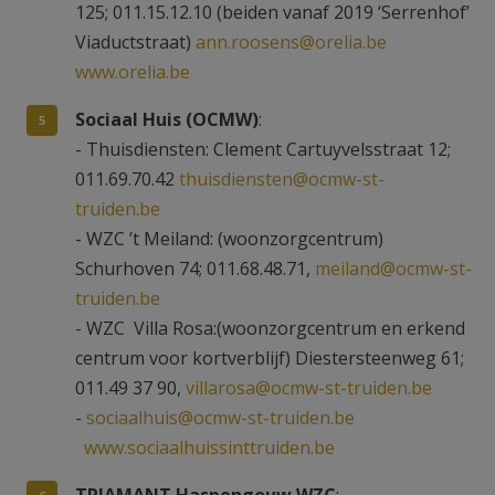
125; 011.15.12.10 (beiden vanaf 2019 ‘Serrenhof’
Viaductstraat)
ann.roosens@orelia.be
www.orelia.be
Sociaal Huis (OCMW)
:
- Thuisdiensten: Clement Cartuyvelsstraat 12;
011.69.70.42
thuisdiensten@ocmw-st-
truiden.be
- WZC ’t Meiland: (woonzorgcentrum)
Schurhoven 74; 011.68.48.71,
meiland@ocmw-st-
truiden.be
- WZC Villa Rosa:(woonzorgcentrum en erkend
centrum voor kortverblijf) Diestersteenweg 61;
011.49 37 90,
villarosa@ocmw-st-truiden.be
-
sociaalhuis@ocmw-st-truiden.be
www.sociaalhuissinttruiden.be
TRIAMANT Haspengouw WZC
: