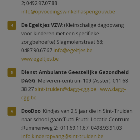
2; 0492.97.07.88
info@opvoedingswinkelhaspengouw.be
De Egeltjes VZW
: (Kleinschalige dagopvang
voor kinderen met een specifieke
zorgbehoefte) Slagmolenstraat 68;
0487.90.67.67
info@egeltjes.be
www.egeltjes.be
Dienst Ambulante Geestelijke Gezondheid
DAGG
: Melveren-centrum 109 (Asster); 011 68
38 27
sint-truiden@dagg-cgg.be
www.dagg-
cgg.be
DooDoo
: Kindjes van 2,5 jaar die in Sint-Truiden
naar school gaan:Tutti Frutti: Locatie Centrum
:Rummenweg 2; 011.69.11.67 0498.93.91.03
info.kinderopvang@sint-truiden.be