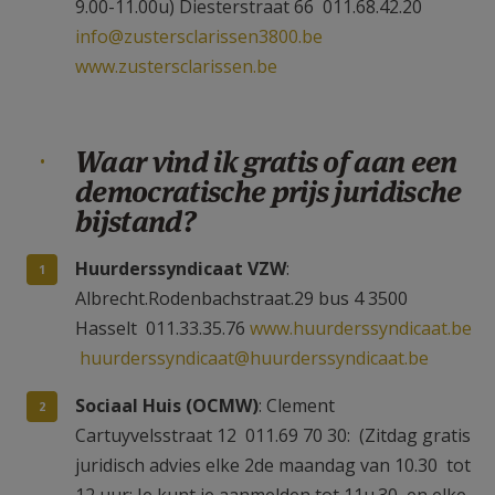
9.00-11.00u) Diesterstraat 66 011.68.42.20
info@zustersclarissen3800.be
www.zustersclarissen.be
Waar vind ik gratis of aan een
democratische prijs juridische
bijstand?
Huurderssyndicaat VZW
:
Albrecht.Rodenbachstraat.29 bus 4 3500
Hasselt 011.33.35.76
www.huurderssyndicaat.be
huurderssyndicaat@huurderssyndicaat.be
Sociaal Huis (OCMW)
: Clement
Cartuyvelsstraat 12 011.69 70 30: (Zitdag gratis
juridisch advies elke 2de maandag van 10.30 tot
12 uur; Je kunt je aanmelden tot 11u.30 en elke