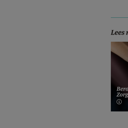
Lees
Bero
Zorg