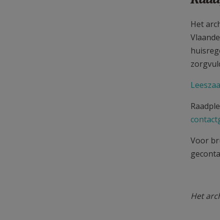
Het arc
Vlaande
huisreg
zorgvul
Leeszaa
Raadple
contact
Voor br
geconta
Het arc