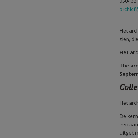
050/ 33
archie
Het arc
zien, d
Het arc
The arc
Septem
Colle
Het arc
De kern
een aant
uitgebr