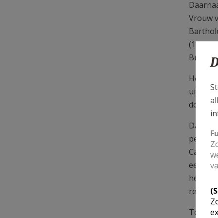
Daarnaa
Vrouw v
Barthol
(1091-17
Brugge
D
Het arc
St
uit arc
al
documen
in
Daarnaa
F
persoon
Zo
Camiel 
we
een aan
va
het arc
(
reeks b
Zo
ex
Tot slo