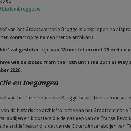
 03 62
f@bisdombrugge.be
hief van het Grootseminarie Brugge is enkel open na afspra
ienen contact op te nemen met de archivaris.
hief zal gesloten zijn van 18 mei tot en met 25 mei en 
hive will be closed from the 18th until the 25th of May 
ber 2026.
ctie en toegangen
hief van het Grootseminarie Brugge bevat diverse fondsen 
 van de historische archiefcollectie van het Grootseminari
al abdijen en kloosters die de nasleep van de Franse Revolu
eide archiefbestand is dat van de Cisterciënzerabdijen van 