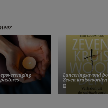
 meer
Lanceringsavond bo
epsvereniging
Zeven kruiswoorden
pastores