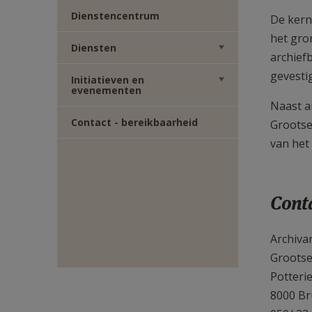
TWITTER
DEEL
Dienstencentrum
De kern
het gro
VIA
Diensten
archief
gevesti
Initiatieven en
E-
evenementen
Naast a
MAIL
Contact - bereikbaarheid
Grootse
van het
Conta
Decot
Archivar
Grootse
Potterie
8000 B