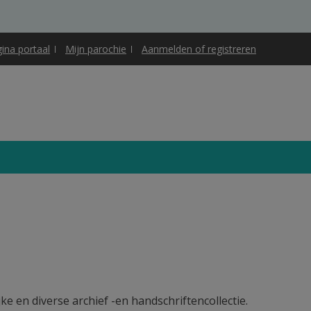
gina portaal
Mijn parochie
Aanmelden of registreren
e en diverse archief -en handschriftencollectie.