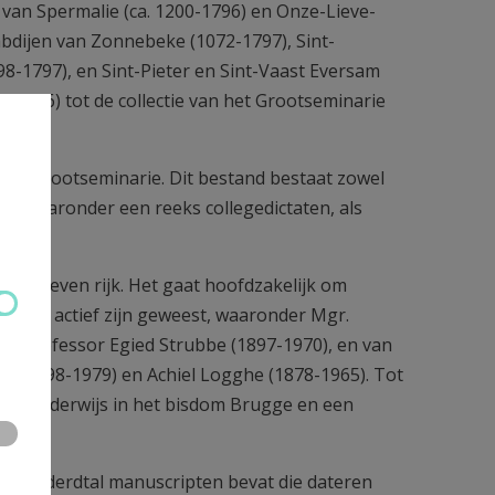
van Spermalie (ca. 1200-1796) en Onze-Lieve-
dijen van Zonnebeke (1072-1797), Sint-
8-1797), en Sint-Pieter en Sint-Vaast Eversam
0-1796) tot de collectie van het Grootseminarie
lijk Grootseminarie. Dit bestand bestaat zowel
w), waaronder een reeks collegedictaten, als
archieven rijk. Het gaat hoofdzakelijk om
inarie actief zijn geweest, waaronder Mgr.
 en professor Egied Strubbe (1897-1970), en van
ie (1898-1979) en Achiel Logghe (1878-1965). Tot
ger onderwijs in het bisdom Brugge en een
weehonderdtal manuscripten bevat die dateren