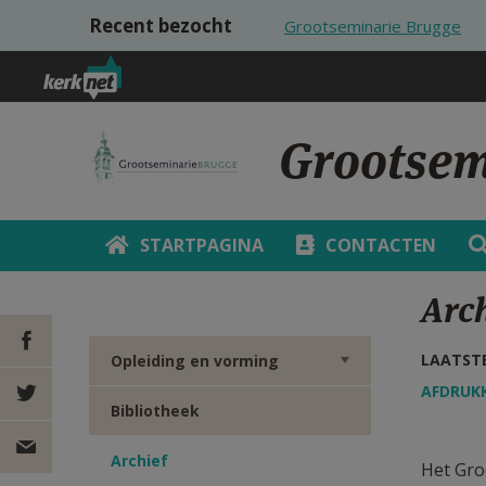
Overslaan en naar de inhoud gaan
Recent bezocht
Grootseminarie Brugge
Grootsem
STARTPAGINA
CONTACTEN
Arc
LAATSTE
Opleiding en vorming
AFDRUK
DEEL OP
Bibliotheek
FACEBOOK
DEEL OP
Archief
Het Gro