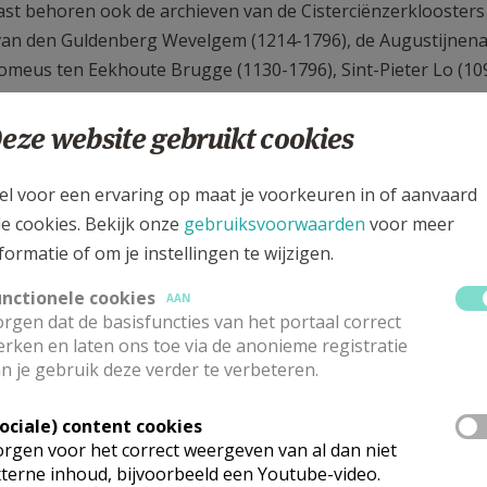
st behoren ook de archieven van de Cisterciënzerkloosters 
an den Guldenberg Wevelgem (1214-1796), de Augustijnenab
omeus ten Eekhoute Brugge (1130-1796), Sint-Pieter Lo (109
94), en de oude Benedictijnenabdij van Sint-Andries (ca. 110
.
eze website gebruikt cookies
hief bevat verder ook het archiefbestand van het bisschoppe
el voor een ervaring op maat je voorkeuren in of aanvaard
hiefstukken van het oude bisschoppelijk seminarie (18de eeu
le cookies. Bekijk onze
gebruiksvoorwaarden
voor meer
ten van het in 1834 heropgerichte Grootseminarie.
formatie of om je instellingen te wijzigen.
st is het Grootseminarie Brugge ook een dertigtal persoons
unctionele cookies
AAN
lijke papieren van professoren die in en rond het Grootsem
rgen dat de basisfuncties van het portaal correct
Callewaert (1866-1943), kannunik Paul Declerck (1922-1981)
rken en laten ons toe via de anonieme registratie
tal priesters, waaronder Karel Dubois (1895-1956), José Low
n je gebruik deze verder te verbeteren.
hief behoren ook een reeks conferentieverslagen van het la
Sociale) content cookies
etreffende lokale missiebonden.
rgen voor het correct weergeven van al dan niet
terne inhoud, bijvoorbeeld een Youtube-video.
t is er de indrukwekkende handschriftencollectie, dat een t