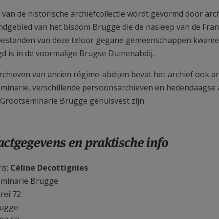
 van de historische archiefcollectie wordt gevormd door ar
ndgebied van het bisdom Brugge die de nasleep van de Fran
bestanden van deze teloor gegane gemeenschappen kwamen t
gd is in de voormalige Brugse Duinenabdij.
rchieven van ancien régime-abdijen bevat het archief ook a
minarie, verschillende persoonsarchieven en hedendaagse a
 Grootseminarie Brugge gehuisvest zijn.
ctgegevens en praktische info
tignies Céline.jpg
is:
Céline Decottignies
minarie Brugge
rei 72
rugge