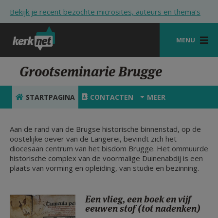
Overslaan en naar de inhoud gaan
Bekijk je recent bezochte microsites, auteurs en thema's
MENU
STARTPAGINA
Grootseminarie Brugge
KERK
STARTPAGINA
CONTACTEN
MEER
VIERINGEN
SHOP
Aan de rand van de Brugse historische binnenstad, op de
oostelijke oever van de Langerei, bevindt zich het
diocesaan centrum van het bisdom Brugge. Het ommuurde
ZOEKEN
historische complex van de voormalige Duinenabdij is een
plaats van vorming en opleiding, van studie en bezinning.
HULP
STARTPAGINA PORTAAL
Een vlieg, een boek en vijf
MIJN PAROCHIE
eeuwen stof (tot nadenken)