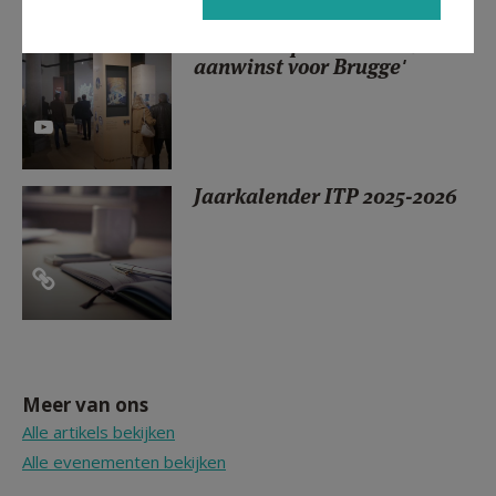
Reacties op Biblia: 'Echte
aanwinst voor Brugge'
Jaarkalender ITP 2025-2026
Meer van ons
Alle artikels bekijken
Alle evenementen bekijken