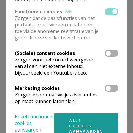
Functionele cookies
AAN
Zorgen dat de basisfuncties van het
Rondleidingen
portaal correct werken en laten ons
Grootseminarie Brugge
toe via de anonieme registratie van je
gebruik deze verder te verbeteren.
(Sociale) content cookies
Zorgen voor het correct weergeven
Data dubbelenverkoop 2026
van al dan niet externe inhoud,
(Klein Pand)
bijvoorbeeld een Youtube-video.
Marketing cookies
Zorgen ervoor dat we je advertenties
op maat kunnen laten zien.
Grootseminarie en Provincie
stellen digitale rondleiding
voor
Enkel functionele
ALLE
cookies
COOKIES
aanvaarden
AANVAARDEN