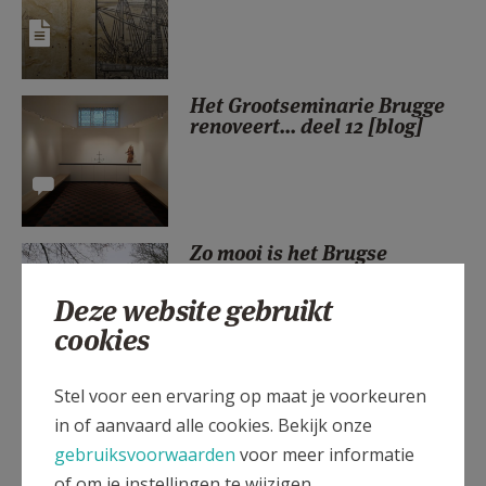
AANMELDEN OF REGISTREREN
Het Grootseminarie Brugge
renoveert... deel 12 [blog]
Zo mooi is het Brugse
Grootseminarie: bekijk de
fotoreeks
Deze website gebruikt
cookies
Stel voor een ervaring op maat je voorkeuren
Ontdek de bibliotheek van
het Grootseminarie
in of aanvaard alle cookies. Bekijk onze
gebruiksvoorwaarden
voor meer informatie
of om je instellingen te wijzigen.