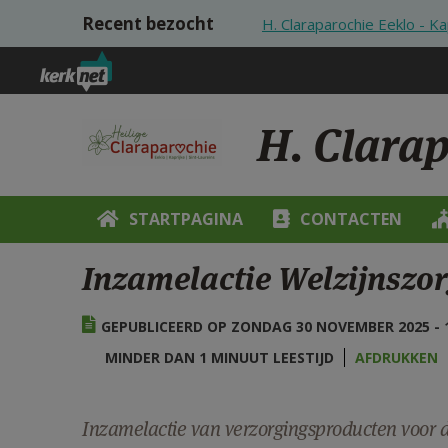
Overslaan en naar de inhoud gaan
Recent bezocht
H. Claraparochie Eeklo - Ka
H. Clarap
STARTPAGINA
CONTACTEN
Inzamelactie Welzijnszo
GEPUBLICEERD OP ZONDAG 30 NOVEMBER 2025 - 1
MINDER DAN 1 MINUUT LEESTIJD
AFDRUKKEN
Inzamelactie van verzorgingsproducten voor 