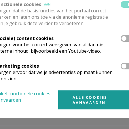
 De Kring in Eeklo.
unctionele cookies
AAN
rgen dat de basisfuncties van het portaal correct
en die daarvoor in aanmerking komen.
rken en laten ons toe via de anonieme registratie
s of afgesloten zak binnenbrengen op het parochiesecretariaa
n je gebruik deze verder te verbeteren.
zaterdag 9-11u).
Sociale) content cookies
rgen voor het correct weergeven van al dan niet
 een bijdrage in de omhaling van de weekendviering op zon
terne inhoud, bijvoorbeeld een Youtube-video.
de nationale rekening van Welzijnszorg BE21 0000 0000 0303
arketing cookies
rgen ervoor dat we je advertenties op maat kunnen
eer info, dan kan je altijd terecht op het mailadres
ten zien.
kel functionele cookies
ALLE COOKIES
anvaarden
AANVAARDEN