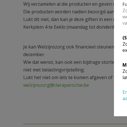
Wij verzamelen al die producten en geven dit aan
F
Zo
Die producten worden nadien bezorgd aan mens
we
Lukt dit niet, dan kan je deze giften in een doo
va
Kerkplein 4 te Eeklo (maandag tot donderdag en 
(
Zo
Je kan Welzijnszorg ook financieel steunen door
ex
december.
Wie dat wenst, kan ook een bijdrage storten op 
M
niet met belastingvrijstelling.
Zo
Lukt het niet om iets te komen afgeven of wil je m
la
welzijnszorg@claraparochie.be
En
a