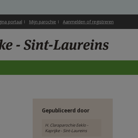
gina portaal
Mijn parochie
Aanmelden of registreren
ke - Sint-Laureins
Gepubliceerd door
H. Claraparochie Eeklo -
Kaprijke - Sint-Laureins