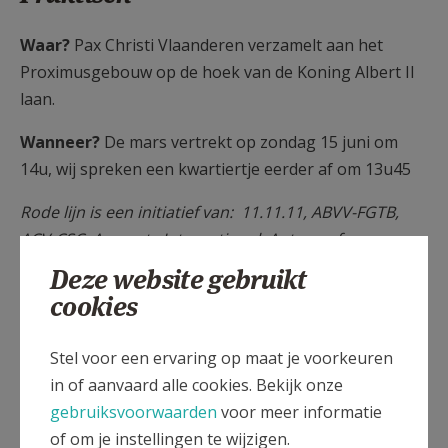
Waar?
Pax Christi Vlaanderen verzamelt aan het
Proximusgebouw op de hoek van de Koning Albert II
laan.
Wanneer?
De mars vertrekt op zondag 15 juni om
14u, wij spreken een kwartiertje eerder af om 13u45
Rode lijn is een initiatief van: 11.11.11, ABVV-FGTB,
ACV-CSC, Amnesty International, Antwerp for
Palestine, Association belgo-palestinienne,
Deze website gebruikt
Beweging.net, Broederlijk Delen, CADTM, Christelijke
cookies
Mutualiteit, Mutualité chrétienne, CCNCD-11.11.11,
Femma, Formation Léon Lesoil, Le Monde selon les
Stel voor een ervaring op maat je voorkeuren
femmes, Masereelfonds, Oxfam, Pax Christi, SCI –
in of aanvaard alle cookies. Bekijk onze
Projets Internationaux, Solsoc, Viva Salud, Vrede
gebruiksvoorwaarden
voor meer informatie
vzw, Vredesactie
of om je instellingen te wijzigen.