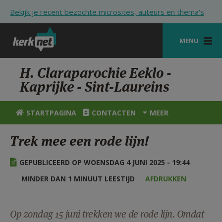
Overslaan en naar de inhoud gaan
Bekijk je recent bezochte microsites, auteurs en thema's
MENU
STARTPAGINA
H. Claraparochie Eeklo -
Kaprijke - Sint-Laureins
KERK
VIERINGEN
STARTPAGINA
CONTACTEN
MEER
SHOP
Trek mee een rode lijn!
ZOEKEN
GEPUBLICEERD OP WOENSDAG 4 JUNI 2025 - 19:44
HULP
MINDER DAN 1 MINUUT LEESTIJD
AFDRUKKEN
STARTPAGINA PORTAAL
MIJN PAROCHIE
Op zondag 15 juni trekken we de rode lijn. Omdat