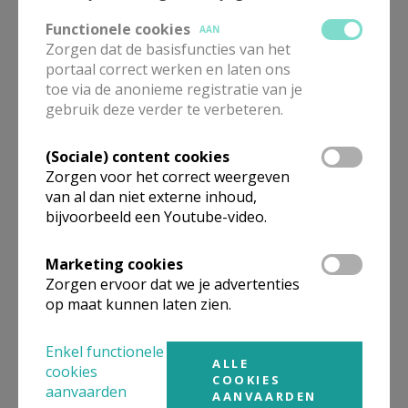
Meer info en aanmelden
Functionele cookies
AAN
Zorgen dat de basisfuncties van het
portaal correct werken en laten ons
toe via de anonieme registratie van je
gebruik deze verder te verbeteren.
Gepubliceerd door
(Sociale) content cookies
H. Claraparochie Eeklo - Kaprijke - Sint-Laureins
Zorgen voor het correct weergeven
van al dan niet externe inhoud,
bijvoorbeeld een Youtube-video.
Meer
Marketing cookies
Artikel
Zorgen ervoor dat we je advertenties
op maat kunnen laten zien.
Enkel functionele
ALLE
cookies
COOKIES
aanvaarden
AANVAARDEN
Deel dit artikel