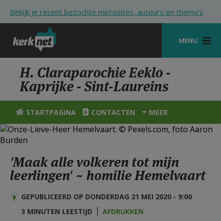
Overslaan en naar de inhoud gaan
Bekijk je recent bezochte microsites, auteurs en thema's
MENU
STARTPAGINA
H. Claraparochie Eeklo -
Kaprijke - Sint-Laureins
KERK
VIERINGEN
STARTPAGINA
CONTACTEN
MEER
SHOP
ZOEKEN
'Maak alle volkeren tot mijn
HULP
leerlingen' ~ homilie Hemelvaart
STARTPAGINA PORTAAL
GEPUBLICEERD OP DONDERDAG 21 MEI 2020 - 9:00
MIJN PAROCHIE
3 MINUTEN LEESTIJD
AFDRUKKEN