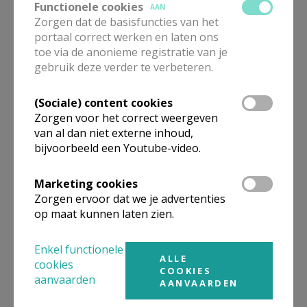
Franciscus ook alweer vijf jaar geleden. Indien werd
Functionele cookies
AAN
toegepast waartoe de kerk ons daarin oproept, dan
Zorgen dat de basisfuncties van het
portaal correct werken en laten ons
zou de wereld een veel betere plaats zijn om te
toe via de anonieme registratie van je
wonen voor heel veel mensen.
gebruik deze verder te verbeteren.
Het feest van Hemelvaart bevat dus een opdracht:
(Sociale) content cookies
Gaat en maakt alle
Zorgen voor het correct weergeven
van al dan niet externe inhoud,
volkeren tot mijn
bijvoorbeeld een Youtube-video.
leerlingen en leer hen
te onderhouden wat
Marketing cookies
Zorgen ervoor dat we je advertenties
ik u geboden heb.
op maat kunnen laten zien.
Ga, vertel de mensen over Jezus en leer hen lief te
Enkel functionele
ALLE
hebben zoals Hij. En dan zal gebeuren wat elders in
cookies
COOKIES
aanvaarden
het evangelie beloofd wordt: Zijn tekenen zullen ons
AANVAARDEN
vergezellen: waar mensen echt christen zijn worden