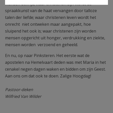
mensen bevrijd; waar christenen zijn wordt de
spraakkunst van de haat vervangen door talloze
talen der liefde; waar christenen leven wordt het
onrecht niet ontweken maar aangepakt, hoe
sluipend het ook is; waar christenen zijn worden
mensen opgericht uit honger, verdrukking en ziekte,
mensen worden verzoend en geheeld.
En nu, op naar Pinksteren. Het eerste wat de
apostelen na Hemelvaart deden was met Maria in het
cenakel negen dagen waken en bidden om zijn Geest.
Aan ons om dat ook te doen. Zalige Hoogdag!
Pastoor-deken
Wilfried Van Wilder