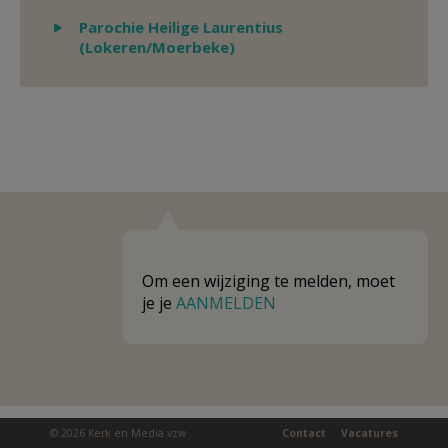
Weergeven
Parochie Heilige Laurentius
(Lokeren/Moerbeke)
Om een wijziging te melden, moet
je je
AANMELDEN
© 2026 Kerk en Media vzw
Contact
Vacatures