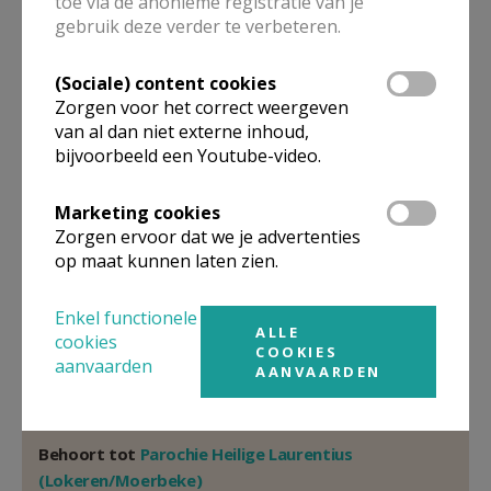
toe via de anonieme registratie van je
Pastoor
gebruik deze verder te verbeteren.
Geert
Cattrysse
Kerkplein 4
(Sociale) content cookies
9160
Lokeren
Zorgen voor het correct weergeven
van al dan niet externe inhoud,
32 9 348 17 85
bijvoorbeeld een Youtube-video.
Stuur een mailtje
Google Maps
Marketing cookies
Zorgen ervoor dat we je advertenties
op maat kunnen laten zien.
Organisatiestructuur
Enkel functionele
ALLE
cookies
COOKIES
Niet gevonden wat je zocht? Hier vind je links naar de
aanvaarden
AANVAARDEN
gegevens van andere organisaties op het boven-,
onderliggende of gelijke niveau.
Behoort tot
Parochie Heilige Laurentius
(Lokeren/Moerbeke)