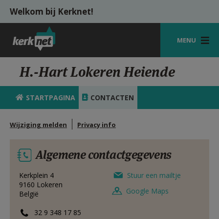
Overslaan en naar de inhoud gaan
Welkom bij Kerknet!
MENU
STARTPAGINA
H.-Hart Lokeren Heiende
KERK
STARTPAGINA
CONTACTEN
VIERINGEN
Wijziging melden
Privacy info
SHOP
ZOEKEN
Algemene contactgegevens
HULP
Kerkplein 4
Stuur een mailtje
9160
Lokeren
MIJN PAROCHIE
Google Maps
België
AANMELDEN OF REGISTREREN
32 9 348 17 85