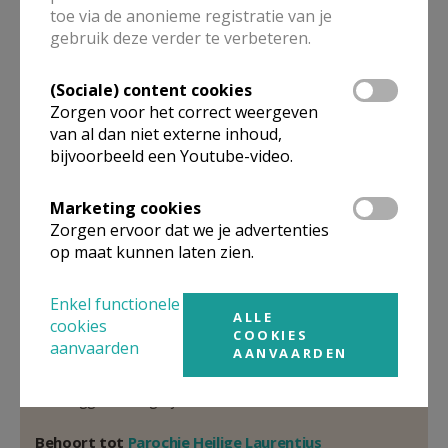
toe via de anonieme registratie van je
Pastoor
gebruik deze verder te verbeteren.
Geert
Cattrysse
(Sociale) content cookies
Kerkplein 4
Zorgen voor het correct weergeven
9160
Lokeren
van al dan niet externe inhoud,
32 9 348 17 85
bijvoorbeeld een Youtube-video.
Stuur een mailtje
Marketing cookies
Google Maps
Zorgen ervoor dat we je advertenties
op maat kunnen laten zien.
Enkel functionele
Organisatiestructuur
ALLE
cookies
COOKIES
aanvaarden
AANVAARDEN
Niet gevonden wat je zocht? Hier vind je links naar de
gegevens van andere organisaties op het boven-,
onderliggende of gelijke niveau.
Behoort tot
Parochie Heilige Laurentius