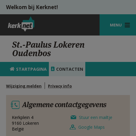
Overslaan en naar de inhoud gaan
Welkom bij Kerknet!
MENU
STARTPAGINA
St.-Paulus Lokeren
Oudenbos
KERK
VIERINGEN
STARTPAGINA
CONTACTEN
SHOP
Wijziging melden
Privacy info
ZOEKEN
Algemene contactgegevens
HULP
MIJN PAROCHIE
Kerkplein 4
Stuur een mailtje
9160
Lokeren
Google Maps
België
AANMELDEN OF REGISTREREN