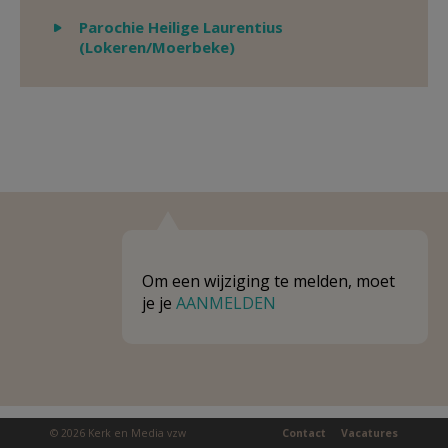
Weergeven
Parochie Heilige Laurentius
(Lokeren/Moerbeke)
Om een wijziging te melden, moet
je je
AANMELDEN
© 2026 Kerk en Media vzw
Contact
Vacatures