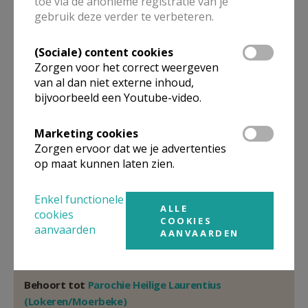
toe via de anonieme registratie van je
Pastoor
gebruik deze verder te verbeteren.
Geert
Cattrysse
Kerkplein 4
(Sociale) content cookies
9160
Lokeren
Zorgen voor het correct weergeven
van al dan niet externe inhoud,
32 9 348 17 85
bijvoorbeeld een Youtube-video.
Stuur een mailtje
Google Maps
Marketing cookies
Zorgen ervoor dat we je advertenties
op maat kunnen laten zien.
Organisatiestructuur
Enkel functionele
ALLE
cookies
COOKIES
Niet gevonden wat je zocht? Hier vind je links naar de
aanvaarden
AANVAARDEN
gegevens van andere organisaties op het boven-,
onderliggende of gelijke niveau.
Behoort tot
Parochie Heilige Laurentius
(Lokeren/Moerbeke)