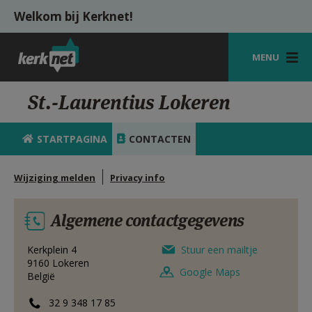
Overslaan en naar de inhoud gaan
Welkom bij Kerknet!
MENU
STARTPAGINA
St.-Laurentius Lokeren
KERK
STARTPAGINA
CONTACTEN
VIERINGEN
Wijziging melden
Privacy info
SHOP
ZOEKEN
Algemene contactgegevens
HULP
Kerkplein 4
Stuur een mailtje
9160
Lokeren
MIJN PAROCHIE
Google Maps
België
AANMELDEN OF REGISTREREN
32 9 348 17 85