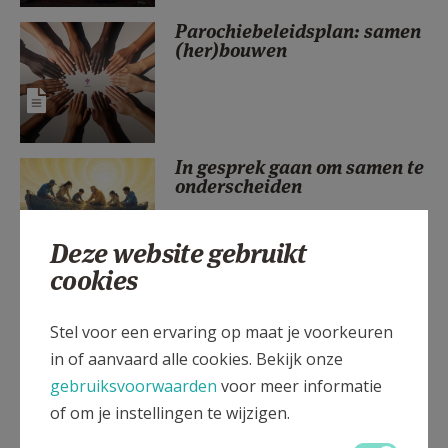
AANMELDEN OF REGISTREREN
Parochiebeleidsplan: samen
(her)bouwen
In gesprek gaan om samen te
onderscheiden
Deze website gebruikt
cookies
Eerste Communie 2027:
Welkom aan boord!
Stel voor een ervaring op maat je voorkeuren
in of aanvaard alle cookies. Bekijk onze
gebruiksvoorwaarden
voor meer informatie
of om je instellingen te wijzigen.