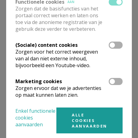
Functionele cookies
AAN
Op weg naar het Vormsel in
Zorgen dat de basisfuncties van het
2027!
portaal correct werken en laten ons
toe via de anonieme registratie van je
gebruik deze verder te verbeteren.
(Sociale) content cookies
Welkom bij de Tuinbabbels!
Zorgen voor het correct weergeven
van al dan niet externe inhoud,
bijvoorbeeld een Youtube-video.
Marketing cookies
Samen op weg: Van harte
Zorgen ervoor dat we je advertenties
uitgenodigd op onze
op maat kunnen laten zien.
Startviering!
Enkel functionele
ALLE
cookies
COOKIES
aanvaarden
AANVAARDEN
Alphacursus in Lokeren