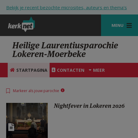
Overslaan en naar de inhoud gaan
Bekijk je recent bezochte microsites, auteurs en thema's
MENU
STARTPAGINA
Heilige Laurentiusparochie
Lokeren-Moerbeke
KERK
VIERINGEN
STARTPAGINA
CONTACTEN
MEER
SHOP
Markeer als jouw parochie
ZOEKEN
Nightfever in Lokeren 2026
HULP
STARTPAGINA PORTAAL
MIJN PAROCHIE