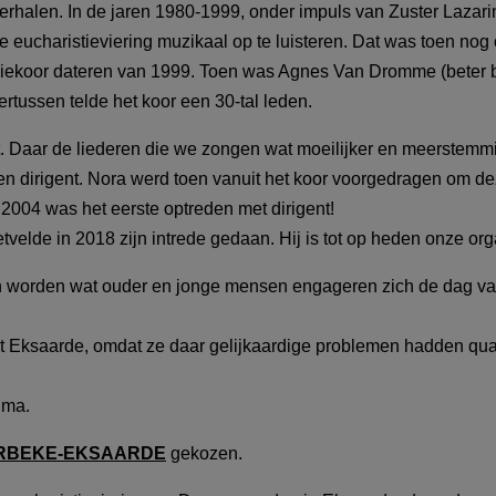
hterhalen. In de jaren 1980-1999, onder impuls van Zuster Lazari
ucharistieviering muzikaal op te luisteren. Dat was toen nog
hiekoor dateren van 1999. Toen was Agnes Van Dromme (beter
tussen telde het koor een 30-tal leden.
. Daar de liederen die we zongen wat moeilijker en meerstemm
een dirigent. Nora werd toen vanuit het koor voorgedragen om de
2004 was het eerste optreden met dirigent!
velde in 2018 zijn intrede gedaan. Hij is tot op heden onze org
den worden wat ouder en jonge mensen engageren zich de dag v
t Eksaarde, omdat ze daar gelijkaardige problemen hadden qua
ima.
RBEKE-EKSAARDE
gekozen.