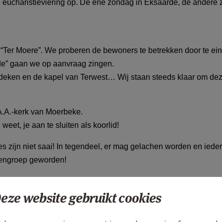
e eucharistieviering op. De ene zondag in Eksaarde, de andere
 “Ter Moere”. We proberen de bewoners te betrekken door te ei
e” gaan we op aanvraag zingen.
rdeken en de kapel van Terwest… Wij staan steeds klaar om de
A.A.-kerk van Moerbeke.
et, je aan te sluiten als koorlid!
es zijn niet saai! In tegendeel, er mag gelachen worden en iede
ndengroep geworden!
eze website gebruikt cookies
JPG