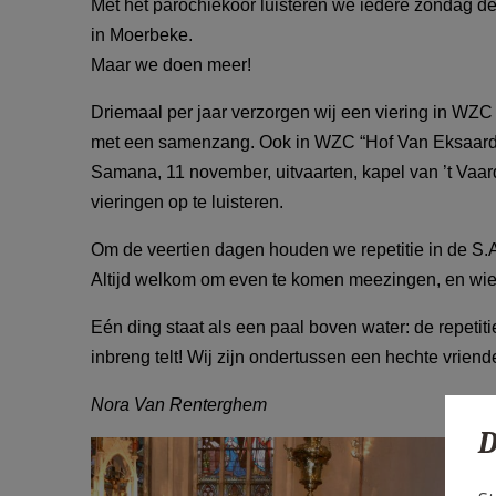
Met het parochiekoor luisteren we iedere zondag d
in Moerbeke.
Maar we doen meer!
Driemaal per jaar verzorgen wij een viering in WZC
met een samenzang. Ook in WZC “Hof Van Eksaard
Samana, 11 november, uitvaarten, kapel van ’t Vaa
vieringen op te luisteren.
Om de veertien dagen houden we repetitie in de S.
Altijd welkom om even te komen meezingen, en wie we
Eén ding staat als een paal boven water: de repetiti
inbreng telt! Wij zijn ondertussen een hechte vrie
Nora Van Renterghem
D
kerkkoor Moerbeke-Eksaarde 01.