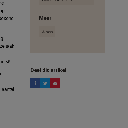
ne
 op
Meer
 bekend
Artikel
ig
ze taak
anist!
Deel dit artikel
an
 aantal