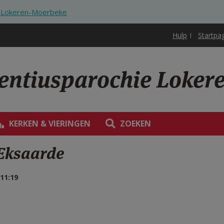
ie Lokeren-Moerbeke
Hulp
Startpa
rentiusparochie Loke
KERKEN & VIERINGEN
ZOEKEN
Eksaarde
11:19