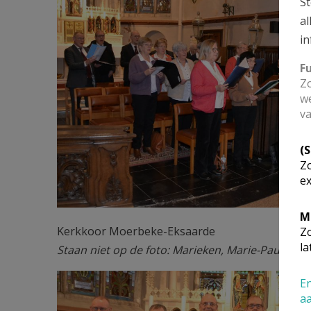
St
al
in
F
Zo
we
va
(
Zo
ex
M
Kerkkoor Moerbeke-Eksaarde
Zo
la
Staan niet op de foto: Marieken, Marie-Paule, Ma
kerkkoor Moerbeke-Eksaarde 02.
En
a