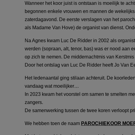
Wanneer het koor juist is ontstaan is moeilijk te ac
begonnen enkele vrouwen en mannen de wekelijkse e
zaterdagavond.
De eerste verslagen van het paroc
als Madame Van Hove) de organist van dienst. Onder
Na Agnes kwam Luc De Ridder in 2002 als organist
werden (sopraan, alt, tenor, bas) was er nood aan 
op zich te nemen. De middernachtmis van Kerstmis 
Door het ontslag van Luc De Ridder heeft Jo Van Eet
Het ledenaantal ging stilaan achteruit. De koorle
vandaag wat moeilijker…
In 2023 kwam het voorstel om samen te smelten me
zangers.
De samenwerking tussen de twee koren verloopt pr
We hebben toen de naam
PAROCHIEKOOR MOE