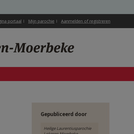
gina portaal
Mijn parochie
Aanmelden of registreren
ren-Moerbeke
Gepubliceerd door
Heilige Laurentiusparochie
Lokeren-Moerbeke