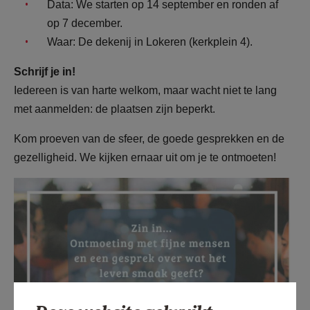
Data: We starten op 14 september en ronden af
op 7 december.
Waar: De dekenij in Lokeren (kerkplein 4).
Schrijf je in!
Iedereen is van harte welkom, maar wacht niet te lang
met aanmelden: de plaatsen zijn beperkt.
Kom proeven van de sfeer, de goede gesprekken en de
gezelligheid. We kijken ernaar uit om je te ontmoeten!
Alpha 2026.jpeg