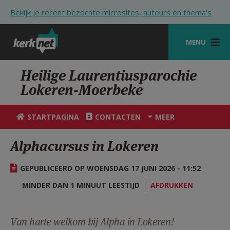
Overslaan en naar de inhoud gaan
Bekijk je recent bezochte microsites, auteurs en thema's
MENU
STARTPAGINA
Heilige Laurentiusparochie
Lokeren-Moerbeke
KERK
VIERINGEN
STARTPAGINA
CONTACTEN
MEER
SHOP
Alphacursus in Lokeren
ZOEKEN
GEPUBLICEERD OP WOENSDAG 17 JUNI 2026 - 11:52
HULP
MINDER DAN 1 MINUUT LEESTIJD
AFDRUKKEN
STARTPAGINA PORTAAL
MIJN PAROCHIE
Van harte welkom bij Alpha in Lokeren!