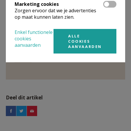
Marketing cookies
Zorgen ervoor dat we je advertenties
Gepubliceerd door
op maat kunnen laten zien.
Heilige Laurentiusparochie Lokeren-Moerbeke
Enkel functionele
ALLE
cookies
COOKIES
Meer
aanvaarden
AANVAARDEN
Artikel
Deel dit artikel