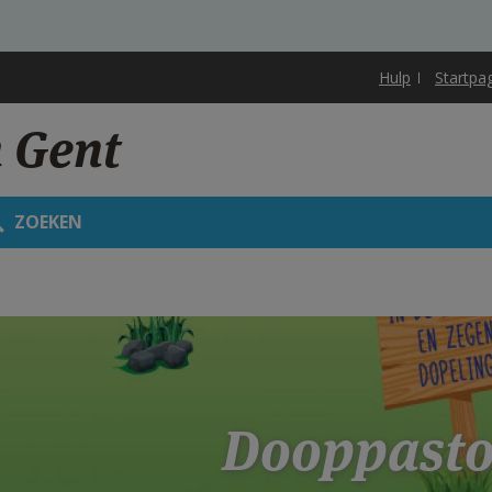
Hulp
Startpa
 Gent
ZOEKEN
Dooppasto