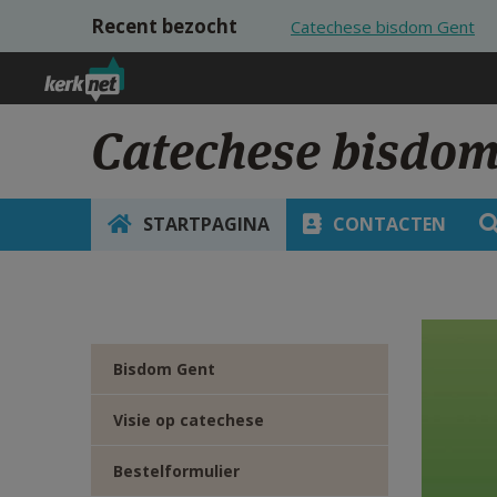
Overslaan en naar de inhoud gaan
Recent bezocht
Catechese bisdom Gent
Catechese bisdom
STARTPAGINA
CONTACTEN
Bisdom Gent
Visie op catechese
Bestelformulier