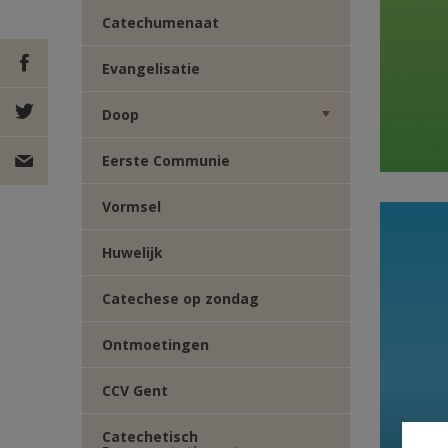
Catechumenaat
Evangelisatie
Doop
DEEL OP
Eerste Communie
FACEBOOK
DEEL OP
Vormsel
TWITTER
DEEL
Huwelijk
VIA
Catechese op zondag
E-
Ontmoetingen
MAIL
CCV Gent
Catechetisch