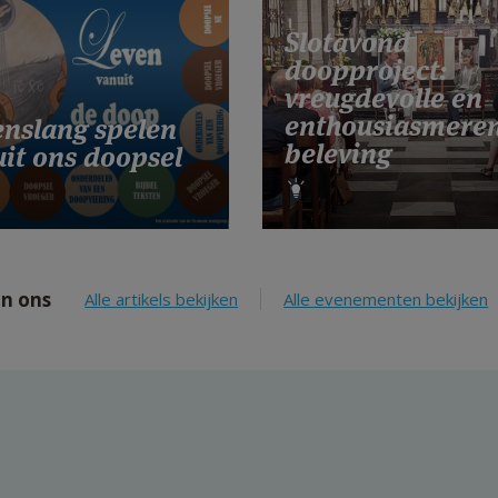
Slotavond
doopproject:
vreugdevolle en
enthousiasmere
enslang spelen
beleving
it ons doopsel
n ons
Alle artikels bekijken
Alle evenementen bekijken