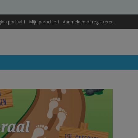
gina portaal
Mijn parochie
Aanmelden of registreren
raal