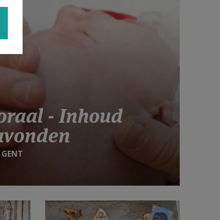
raal - Inhoud
avonden
 GENT