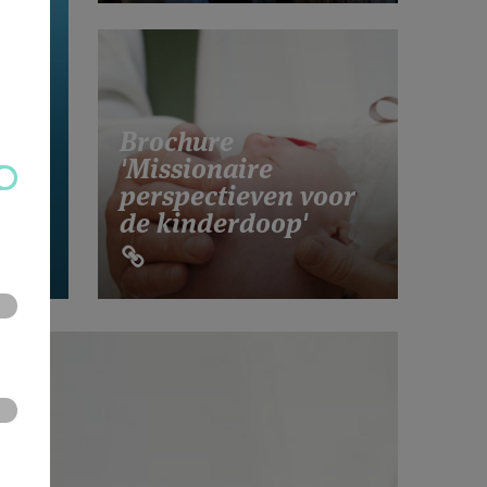
Brochure
'Missionaire
perspectieven voor
de kinderdoop'