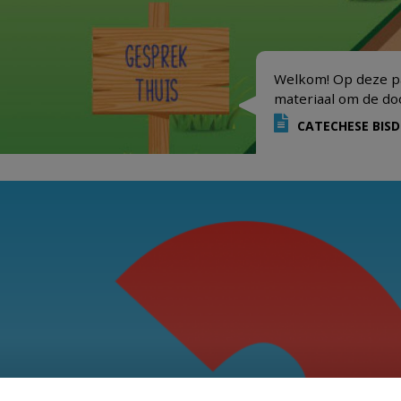
Welkom! Op deze pa
materiaal om de doo
CATECHESE BIS