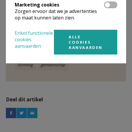
Marketing cookies
Liturgie en Catechese
Zorgen ervoor dat we je advertenties
op maat kunnen laten zien.
Artikel
Enkel functionele
ALLE
Catechese; Doopproject
bisdom Gent
cookies
COOKIES
aanvaarden
AANVAARDEN
CCV Gent
catechumenen
geloofsverdieping
Vorming
gemeenschap
Deel dit artikel