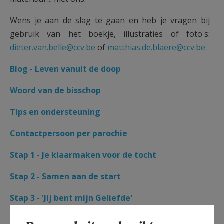
Wens je aan de slag te gaan en heb je vragen bij
gebruik van het boekje, illustraties of foto's:
dieter.van.belle@ccv.be
of
matthias.de.blaere@ccv.be
Blog - Leven vanuit de doop
Woord van de bisschop
Tips en ondersteuning
Contactpersoon per parochie
Stap 1 - Je klaarmaken voor de tocht
Stap 2 - Samen aan de start
Stap 3 - 'Jij bent mijn Geliefde'
Stap 4 - Eén in de doop