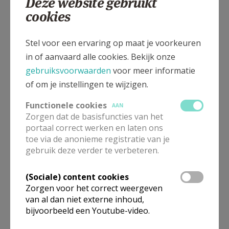
Deze website gebruikt
cookies
Stap 5 - Een doopkuur
Stap 6 - Doop en hernieuwing van de
Stel voor een ervaring op maat je voorkeuren
doopbeloften
in of aanvaard alle cookies. Bekijk onze
gebruiksvoorwaarden
voor meer informatie
Stap 7 - Nieuwe mensen worden
of om je instellingen te wijzigen.
Stap 8 - Leven vanuit de Geest
Functionele cookies
AAN
Zorgen dat de basisfuncties van het
portaal correct werken en laten ons
toe via de anonieme registratie van je
gebruik deze verder te verbeteren.
Gepubliceerd door
(Sociale) content cookies
Catechese bisdom Gent
Zorgen voor het correct weergeven
van al dan niet externe inhoud,
bijvoorbeeld een Youtube-video.
Meer