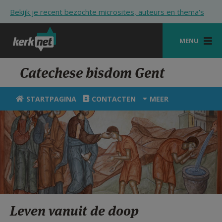
Overslaan en naar de inhoud gaan
Bekijk je recent bezochte microsites, auteurs en thema's
MENU
STARTPAGINA
Catechese bisdom Gent
KERK
STARTPAGINA
CONTACTEN
MEER
VIERINGEN
SHOP
ZOEKEN
HULP
STARTPAGINA PORTAAL
Leven vanuit de doop
MIJN PAROCHIE