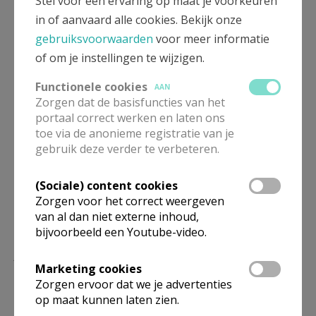
Stel voor een ervaring op maat je voorkeuren
catechese
Doopproject
bisdom Gent
in of aanvaard alle cookies. Bekijk onze
gebruiksvoorwaarden
voor meer informatie
CCV Gent
leven vanuit de doop
of om je instellingen te wijzigen.
Functionele cookies
AAN
Zorgen dat de basisfuncties van het
portaal correct werken en laten ons
Deel dit artikel
toe via de anonieme registratie van je
gebruik deze verder te verbeteren.
(Sociale) content cookies
Zorgen voor het correct weergeven
van al dan niet externe inhoud,
bijvoorbeeld een Youtube-video.
Lees meer
Marketing cookies
Zorgen ervoor dat we je advertenties
op maat kunnen laten zien.