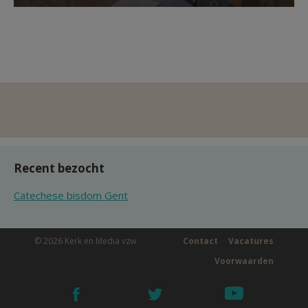
Recent bezocht
Catechese bisdom Gent
© 2026 Kerk en Media vzw
Contact
Vacatures
Voorwaarden