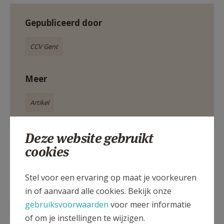
Gepubliceerd door
CCV Gent
Meer
Artikel
Deze website gebruikt
catechese
Eerste Communie
bisdom Gent
cookies
CCV Gent
Stel voor een ervaring op maat je voorkeuren
in of aanvaard alle cookies. Bekijk onze
gebruiksvoorwaarden
voor meer informatie
Deel dit artikel
of om je instellingen te wijzigen.