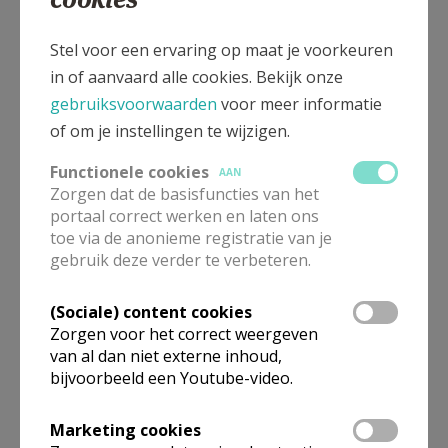
Hoe verloopt zo'n gesprek?
Stel voor een ervaring op maat je voorkeuren
in of aanvaard alle cookies. Bekijk onze
Je nodigt de ouders en hun vormeling uit het
gebruiksvoorwaarden
filmpje van de bisschop te bekijken.
voor meer informatie
of om je instellingen te wijzigen.
Je geeft deze twee vragen mee: "Wat herken
je?" en "Wat klonk er vreemd?"
Functionele cookies
AAN
In een klein groepje, onder begeleiding van
Zorgen dat de basisfuncties van het
een catechist, ga je digitaal (bijvoorbeeld via
portaal correct werken en laten ons
toe via de anonieme registratie van je
Zoom) met elkaar in gesprek over deze twee
gebruik deze verder te verbeteren.
vragen.
(Sociale) content cookies
Zorgen voor het correct weergeven
van al dan niet externe inhoud,
Gepubliceerd door
bijvoorbeeld een Youtube-video.
CCV Gent
Marketing cookies