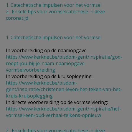
1. Catechetische impulsen voor het vormsel
AANMELDEN OF REGISTREREN
2. Enkele tips voor vormselcatechese in deze
coronatijd
1. Catechetische impulsen voor het vormsel
In voorbereiding op de naamopgave:
https://www.kerknet.be/bisdom-
gent/inspiratie/god-
roept-jou-
bij-je-naam-naamopgave-
vormselvoorbereiding
In voorbereiding op de kruisoplegging:
https://www.kerknet.be/bisdom-
gent/inspiratie/christenen-
leven-het-teken-van-het-
kruis-
kruisoplegging
In directe voorbereiding op de vormselviering:
https://www.kerknet.be/bisdom-
gent/inspiratie/het-
vormsel-
een-oud-verhaal-telkens-
opnieuw
2. Enkele tips voor vormselcatechese in deze