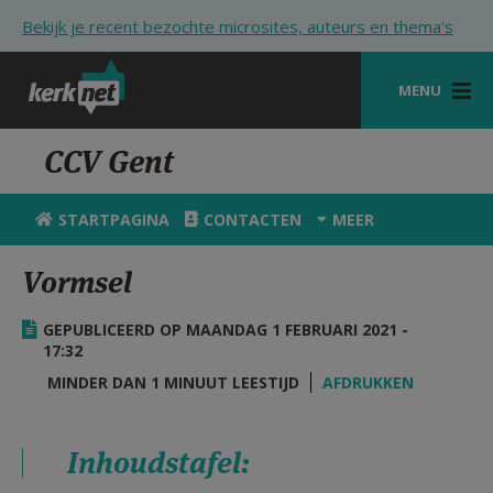
Overslaan en naar de inhoud gaan
Bekijk je recent bezochte microsites, auteurs en thema's
MENU
STARTPAGINA
CCV Gent
KERK
STARTPAGINA
CONTACTEN
MEER
VIERINGEN
Vormsel
SHOP
GEPUBLICEERD OP MAANDAG 1 FEBRUARI 2021 -
ZOEKEN
17:32
HULP
MINDER DAN 1 MINUUT LEESTIJD
AFDRUKKEN
STARTPAGINA PORTAAL
Inhoudstafel:
MIJN PAROCHIE