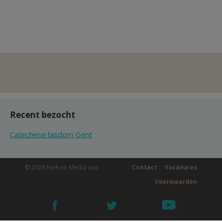
Recent bezocht
Catechese bisdom Gent
© 2026 Kerk en Media vzw
Contact
Vacatures
Voorwaarden