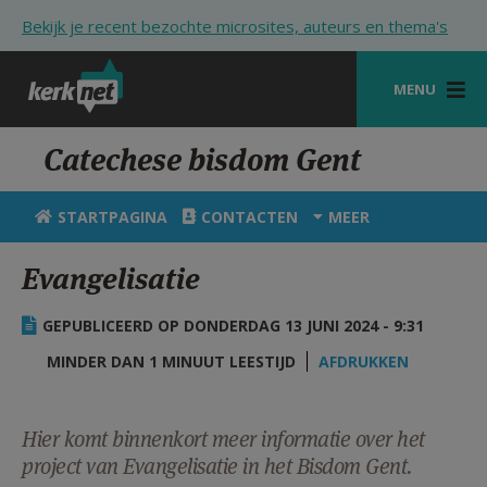
Overslaan en naar de inhoud gaan
Bekijk je recent bezochte microsites, auteurs en thema's
MENU
STARTPAGINA
Catechese bisdom Gent
KERK
STARTPAGINA
CONTACTEN
MEER
VIERINGEN
Evangelisatie
SHOP
GEPUBLICEERD OP DONDERDAG 13 JUNI 2024 - 9:31
ZOEKEN
MINDER DAN 1 MINUUT LEESTIJD
AFDRUKKEN
HULP
STARTPAGINA PORTAAL
Hier komt binnenkort meer informatie over het
project van Evangelisatie in het Bisdom Gent.
MIJN PAROCHIE