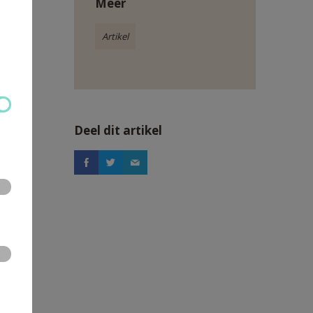
Meer
is een
Artikel
Deel dit artikel
 van