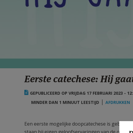
Eerste catechese: Hij ga
GEPUBLICEERD OP VRIJDAG 17 FEBRUARI 2023 - 12
MINDER DAN 1 MINUUT LEESTIJD
AFDRUKKEN
Een eerste mogelijke doopcatechese is gebasee
staan bij eigen geloofservaringen van de ouders.