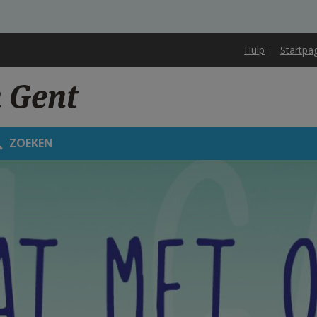
Hulp
Startpa
 Gent
ZOEKEN