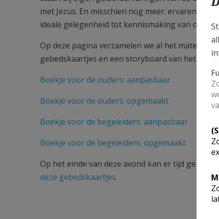
D
met Jezus. En misschien nog meer: ervaren dat J
ideale gelegenheid tot kennismaking van ouders,
St
al
Op deze pagina verzamelen we al het materiaal v
in
gebedskaartjes en een storyboard van het Emm
F
Boekje voor de ouders: aanpasbaar
Zo
we
Boekje voor de ouders: opgemaakt
va
Boekje voor de begeleiders: aanpasbaar
(
Zo
Boekje voor de begeleiders: opgemaakt
ex
Op het einde van deze avond kan er tijd gemaak
deze gebedskaartjes.
M
Zo
la