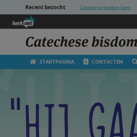
Overslaan en naar de inhoud gaan
Recent bezocht
Catechese bisdom Gent
Catechese bisdom
STARTPAGINA
CONTACTEN