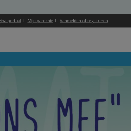
gina portaal
Mijn parochie
Aanmelden of registreren