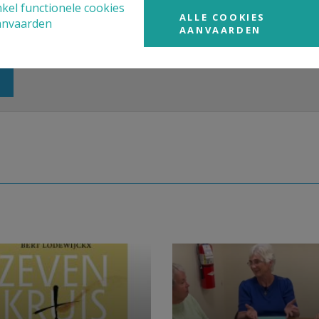
kel functionele cookies
ALLE COOKIES
anvaarden
AANVAARDEN
en je (sociale) content cookies te aanvaarden.