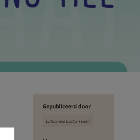
Gepubliceerd door
Catechese bisdom Gent
stil te
gaan