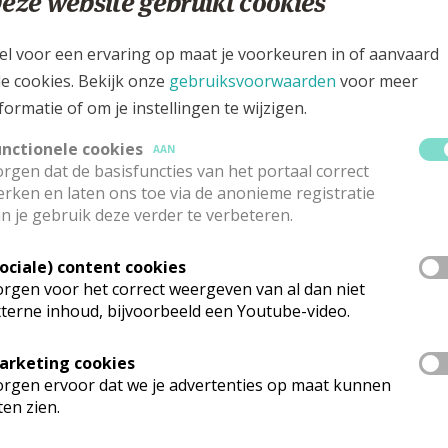
eze website gebruikt cookies
ezus – ondanks alles – met ons op weg gaat. Deze catechese 
 catechisten en voorgangers in de doopliturgie.
el voor een ervaring op maat je voorkeuren in of aanvaard
le cookies. Bekijk onze
gebruiksvoorwaarden
voor meer
oor zo'n avond: een boekje voor ouders en begeleiders,
formatie of om je instellingen te wijzigen.
aüsverhaal.
unctionele cookies
AAN
rgen dat de basisfuncties van het portaal correct
rken en laten ons toe via de anonieme registratie
n je gebruik deze verder te verbeteren.
Sociale) content cookies
rgen voor het correct weergeven van al dan niet
terne inhoud, bijvoorbeeld een Youtube-video.
t worden voor een kort gebed. Jullie kunnen gebruik maken
arketing cookies
rgen ervoor dat we je advertenties op maat kunnen
ten zien.