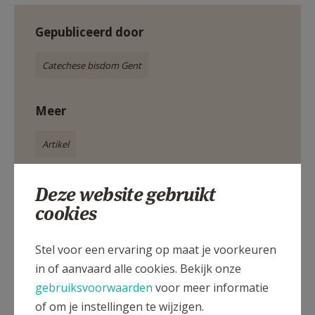
Gepubliceerd door
Catechese bisdom Gent
Meer
Artikel
Deze website gebruikt
catechese
Doopproject
bisdom Gent
cookies
CCV Gent
leven vanuit de doop
Stel voor een ervaring op maat je voorkeuren
in of aanvaard alle cookies. Bekijk onze
gebruiksvoorwaarden
voor meer informatie
Deel dit artikel
of om je instellingen te wijzigen.