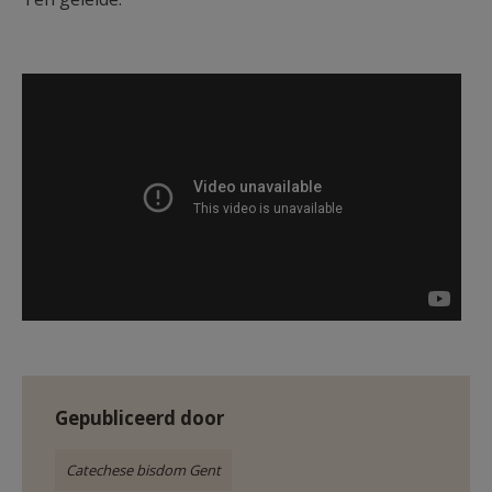
AANMELDEN OF REGISTREREN
Leven vanuit de doop - bisschop
Lode nodigt uit.
Gepubliceerd door
Catechese bisdom Gent