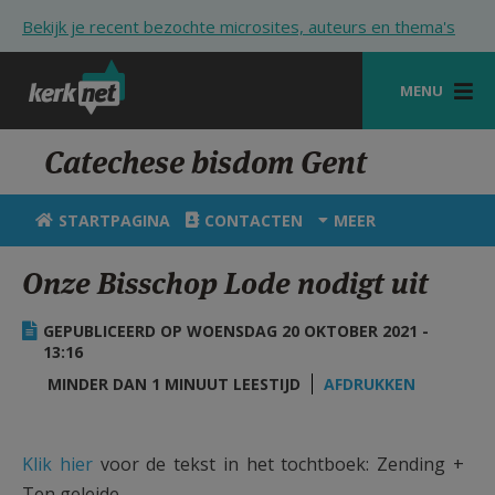
Overslaan en naar de inhoud gaan
Bekijk je recent bezochte microsites, auteurs en thema's
MENU
STARTPAGINA
Catechese bisdom Gent
KERK
STARTPAGINA
CONTACTEN
MEER
VIERINGEN
Onze Bisschop Lode nodigt uit
SHOP
GEPUBLICEERD OP WOENSDAG 20 OKTOBER 2021 -
ZOEKEN
13:16
HULP
MINDER DAN 1 MINUUT LEESTIJD
AFDRUKKEN
STARTPAGINA PORTAAL
Klik hier
voor de tekst in het tochtboek: Zending +
MIJN PAROCHIE
Ten geleide.