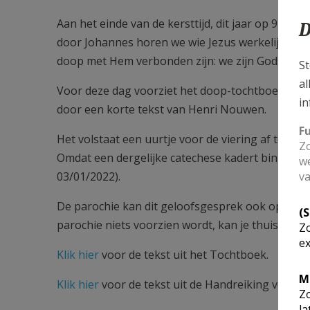
Aan het einde van de kersttijd, dit jaar op 9 janua
D
door Johannes horen we wie Jezus werkelijk is: d
doop met Hem verbonden zijn: we zijn Gods geli
St
al
Voor deze dag voorziet het doop-tochtboek een
in
door een korte tekst van Henri Nouwen.
F
Het volstaat een uurtje voor de viering af te spre
Zo
Omdat een dergelijke catechese kadert binnen een 
we
03/01/2022).
va
De parochie kan dit geloofsgesprek ook op een a
(
parochie niets voorzien wordt, kan je thuis stap
Zo
ex
Klik hier
voor de tekst uit het Tochtboek.
M
Klik hier
voor de tekst uit de Handreiking voor be
Zo
la