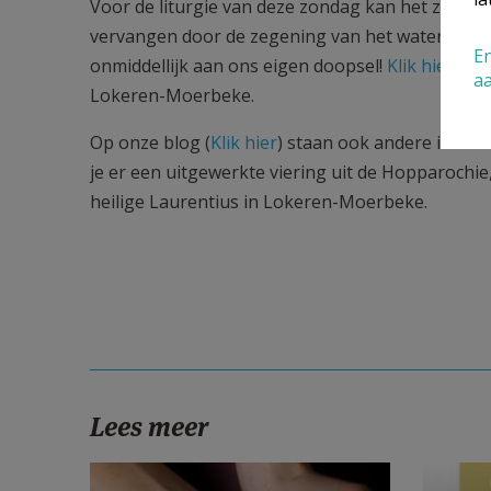
Voor de liturgie van deze zondag kan het zinvol 
vervangen door de zegening van het water en de
En
onmiddellijk aan ons eigen doopsel!
Klik hier
voor
a
Lokeren-Moerbeke.
Op onze blog (
Klik hier
) staan ook andere intere
je er een uitgewerkte viering uit de Hopparochie,
heilige Laurentius in Lokeren-Moerbeke.
Lees meer