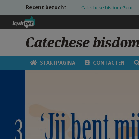
Overslaan en naar de inhoud gaan
Recent bezocht
Catechese bisdom Gent
Catechese bisdom
STARTPAGINA
CONTACTEN