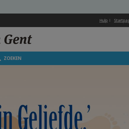
Hulp
Startpa
 Gent
ZOEKEN