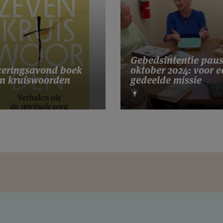
Gebedsintentie pau
eringsavond boek
oktober 2024: voor e
n kruiswoorden
gedeelde missie