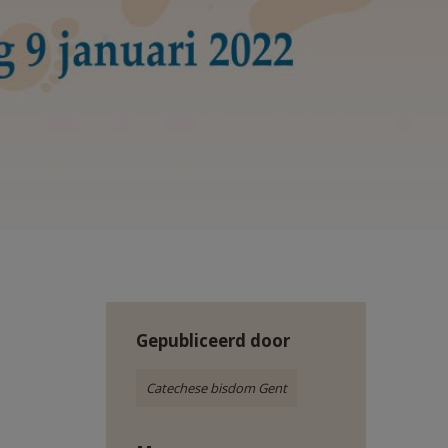
Gepubliceerd door
Catechese bisdom Gent