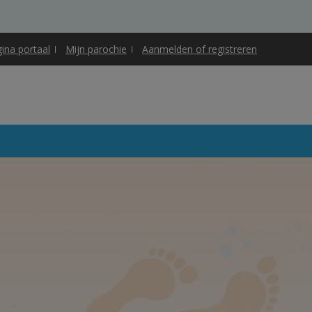
gina portaal
Mijn parochie
Aanmelden of registreren