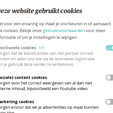
ri, viert de Kerk het feest van de doop van de Heer. Bij zijn 
eze website gebruikt cookies
e veelgeliefde Zoon. Tegelijk gaat het ook over ons, die doo
efde kinderen.
el voor een ervaring op maat je voorkeuren in of aanvaard
le cookies. Bekijk onze
gebruiksvoorwaarden
voor meer
geloofsgesprek
. We laten ons daarbij leiden door een icoo
formatie of om je instellingen te wijzigen.
unctionele cookies
AAN
ken en in kleine groepen uit te wisselen, op veilige afstand 
rgen dat de basisfuncties van het portaal correct
initiatief van CCV, is ze wettelijk toegelaten (we schrijven 
rken en laten ons toe via de anonieme registratie
n je gebruik deze verder te verbeteren.
vond in de week ervoor aanbieden, bijv. via
zoom
. Waar va
Sociale) content cookies
 3 ook
persoonlijk
verwerken.
rgen voor het correct weergeven van al dan niet
terne inhoud, bijvoorbeeld een Youtube-video.
arketing cookies
geleiders.
rgen ervoor dat we je advertenties op maat kunnen
ten zien.