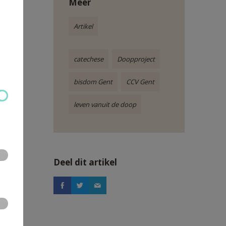
Meer
doopsel
Artikel
r de
catechese
Doopproject
n en
bisdom Gent
CCV Gent
enz.
leven vanuit de doop
dit op
nuit de
Deel dit artikel