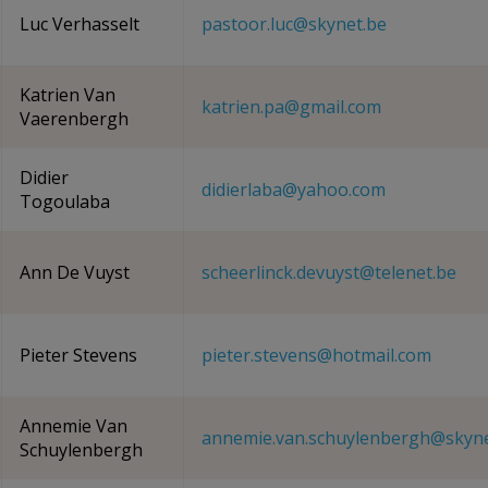
Luc Verhasselt
pastoor.luc@skynet.be
Katrien Van
katrien.pa@gmail.com
Vaerenbergh
Didier
didierlaba@yahoo.com
Togoulaba
Ann De Vuyst
scheerlinck.devuyst@telenet.be
Pieter Stevens
pieter.stevens@hotmail.com
Annemie Van
annemie.van.schuylenbergh@skyne
Schuylenbergh