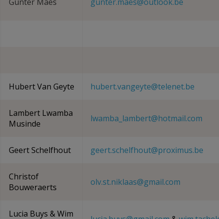
Gunter Maes
gunter.maes@outlook.be
Hubert Van Geyte
hubert.vangeyte@telenet.be
Lambert Lwamba
lwamba_lambert@hotmail.com
Musinde
Geert Schelfhout
geert.schelfhout@proximus.be
Christof
olv.st.niklaas@gmail.com
Bouweraerts
Lucia Buys & Wim