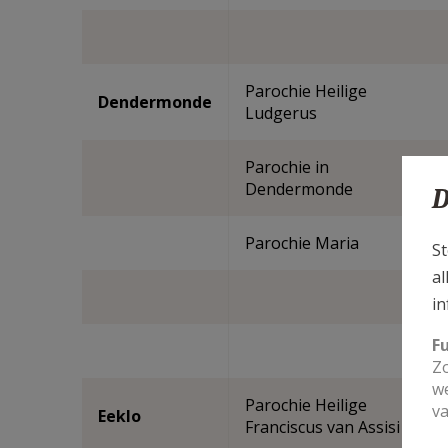
Parochie Heilige
Dendermonde
Ludgerus
Parochie in
Dendermonde
D
Parochie Maria
St
al
in
F
Zo
we
Parochie Heilige
va
Eeklo
Franciscus van Assisi