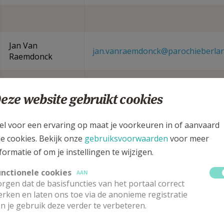
Jan Van
jan.vanraemdonck@parochieberlar
Raemdonck
Walter Van Der
walter.vandermeulen@parochiede
Meulen
eze website gebruikt cookies
Tina Blommaert
tina.blommaert@outlook.com
el voor een ervaring op maat je voorkeuren in of aanvaard
le cookies. Bekijk onze
gebruiksvoorwaarden
voor meer
formatie of om je instellingen te wijzigen.
unctionele cookies
AAN
rgen dat de basisfuncties van het portaal correct
rken en laten ons toe via de anonieme registratie
n je gebruik deze verder te verbeteren.
Katrien Cocquyt
k.cocquyt@parochie-ass-eve-zel.be