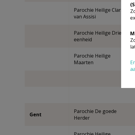
(
Parochie Heilige Clara
Zo
van Assisi
ex
Parochie Heilige Drie-
M
eenheid
Zo
la
Parochie Heilige
Maarten
En
a
Parochie De goede
Gent
Herder
Parochie Heilige