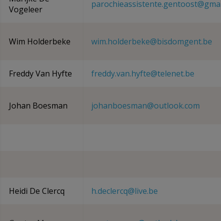
parochieassistente.gentoost@gmai
Vogeleer
Wim Holderbeke
wim.holderbeke@bisdomgent.be
Freddy Van Hyfte
freddy.van.hyfte@telenet.be
Johan Boesman
johanboesman@outlook.com
Heidi De Clercq
h.declercq@live.be