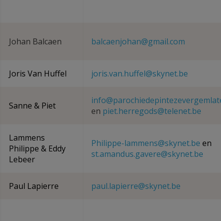
Johan Balcaen
balcaenjohan@gmail.com
Joris Van Huffel
joris.van.huffel@skynet.be
info@parochiedepintezevergemlat
Sanne & Piet
en
piet.herregods@telenet.be
Lammens
Philippe-lammens@skynet.be
en
Philippe & Eddy
st.amandus.gavere@skynet.be
Lebeer
Paul Lapierre
paul.lapierre@skynet.be