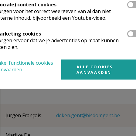
Sociale) content cookies
rgen voor het correct weergeven van al dan niet
Kim Maegerman
kim.maegerman@dekenaateeklo.b
terne inhoud, bijvoorbeeld een Youtube-video.
arketing cookies
Annie Haerick
anniehaerick@gmail.com
rgen ervoor dat we je advertenties op maat kunnen
ten zien.
Elfriede Maes
info@parochieinlievegem.be
kel functionele cookies
ALLE COOKIES
anvaarden
AANVAARDEN
Jürgen François
deken.gent@bisdomgent.be
Marijke De