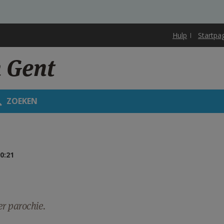
Hulp
Startpa
 Gent
ZOEKEN
0:21
r parochie.