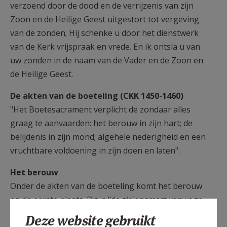
verzoend door de dood en de verrijzenis van zijn
Zoon en de Heilige Geest uitgestort tot vergeving
van de zonden; Hij schenke u door het dienstwerk
van de Kerk vrijspraak en vrede. En ik ontsla u van
uw zonden in de naam van de Vader en de Zoon en
de Heilige Geest.
De akten van de boeteling (CKK 1450-1460)
"Het Boetesacrament verplicht de zondaar alles
graag te aanvaarden: het berouw in zijn hart; de
belijdenis in zijn mond; algehele nederigheid en een
vruchtbare voldoening in zijn doen en laten".
Het berouw
Onder de akten van de boeteling komt het berouw
op de eerste plaats. Dit is "de zielensmart vanwege
de zonde die men bedreven heeft en de afschuw
Deze website gebruikt
ervan, vergezeld van het voornemen voortaan niet