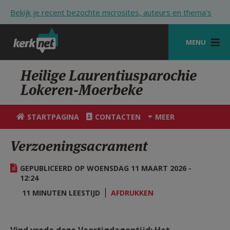
Overslaan en naar de inhoud gaan
Bekijk je recent bezochte microsites, auteurs en thema's
MENU
STARTPAGINA
Heilige Laurentiusparochie
Lokeren-Moerbeke
KERK
VIERINGEN
STARTPAGINA
CONTACTEN
MEER
SHOP
Verzoeningsacrament
ZOEKEN
GEPUBLICEERD OP WOENSDAG 11 MAART 2026 -
HULP
12:24
11 MINUTEN LEESTIJD
AFDRUKKEN
STARTPAGINA PORTAAL
MIJN PAROCHIE