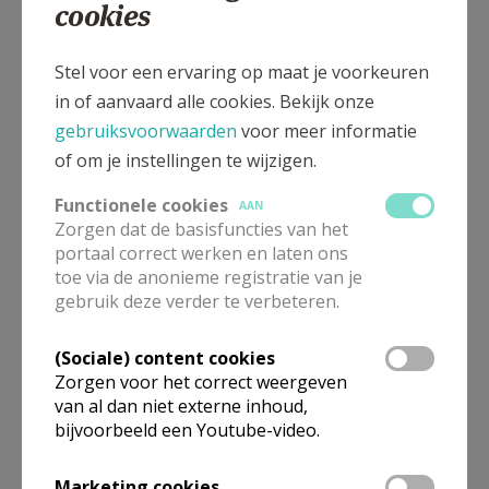
cookies
meer te zondigen".
Stel voor een ervaring op maat je voorkeuren
Dit berouw wordt "volmaakt" genoemd, wanneer het
in of aanvaard alle cookies. Bekijk onze
voortkomt uit liefde tot God die bovenal bemind
gebruiksvoorwaarden
voor meer informatie
wordt ("contritie" ofwel "berouw uit liefde"). Door
of om je instellingen te wijzigen.
zulk een berouw worden de dagelijkse zonden
vergeven; ook schenkt het vergiffenis van
Functionele cookies
AAN
doodzonden als het vergezeld wordt van het vaste
Zorgen dat de basisfuncties van het
portaal correct werken en laten ons
voornemen zo spoedig mogelijk tot de sacramentele
toe via de anonieme registratie van je
Biecht te naderen.
gebruik deze verder te verbeteren.
Het berouw dat "onvolmaakt" genoemd wordt (ofwel
(Sociale) content cookies
"attritie"), is eveneens een gave van God, een impuls
Zorgen voor het correct weergeven
van de Heilige Geest. Het komt voort uit het besef
van al dan niet externe inhoud,
hoe afschuwwekkend de zonde is of uit angst voor
bijvoorbeeld een Youtube-video.
de eeuwige verwerping en andere straffen waarmee
de zondaar bedreigd Wordt (berouw uit vrees). Een
Marketing cookies