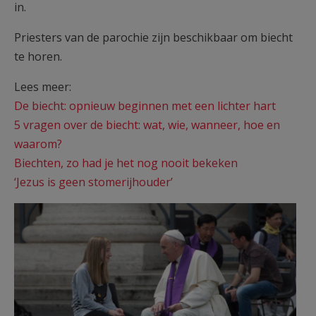
in.
Priesters van de parochie zijn beschikbaar om biecht
te horen.
Lees meer:
De biecht: opnieuw beginnen met een lichter hart
5 vragen over de biecht: wat, wie, wanneer, hoe en
waarom?
Biechten, zo had je het nog nooit bekeken
‘Jezus is geen stomerijhouder’
Paus.jpg