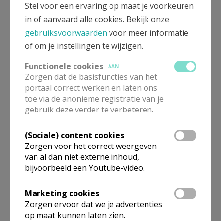
Stel voor een ervaring op maat je voorkeuren
ontspanningsactiviteiten.
in of aanvaard alle cookies. Bekijk onze
gebruiksvoorwaarden
voor meer informatie
of om je instellingen te wijzigen.
Programma & info
Functionele cookies
AAN
Vanuit verschillende opstapplaatsen in het bisdom brengt een 
Zorgen dat de basisfuncties van het
bus je naar het station van Tourcoing, net over de grens in 
portaal correct werken en laten ons
Frankrijk. Vandaar gaat de reis met de TGV richting Lourdes. 
toe via de anonieme registratie van je
Daar aangekomen, brengt een bus je naar het gekozen hotel. 
gebruik deze verder te verbeteren.
Tijdens de treinreis zijn er dranken beschikbaar. Bij de 
heenreis zorg je zelf voor een lunchpakket. Op de terugreis 
voorzien we dit vanuit de organisatie.
(Sociale) content cookies
Zorgen voor het correct weergeven
Er is een divers programma. Naar wens kan je deelnemen 
van al dan niet externe inhoud,
bijvoorbeeld een Youtube-video.
aan allerlei vieringen: de eucharistieviering aan de grot, de 
sacraments- en kaarsenprocessie, de kruisweg, de 
Marketing cookies
internationale viering, de ziekenzalving… We voorzien de 
Zorgen ervoor dat we je advertenties
mogelijkheid om vanuit Lourdes op uitstap te gaan in de 
op maat kunnen laten zien.