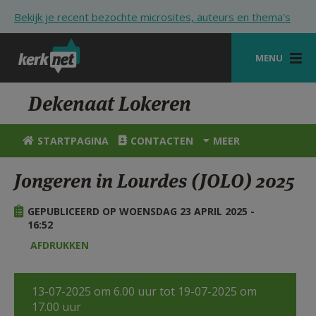
Overslaan en naar de inhoud gaan
Bekijk je recent bezochte microsites, auteurs en thema's
MENU
STARTPAGINA
Dekenaat Lokeren
KERK
STARTPAGINA
CONTACTEN
MEER
VIERINGEN
Jongeren in Lourdes (JOLO) 2025
SHOP
GEPUBLICEERD OP WOENSDAG 23 APRIL 2025 -
ZOEKEN
16:52
HULP
AFDRUKKEN
STARTPAGINA PORTAAL
13-07-2025 om 6.00 uur tot 19-07-2025 om
MIJN PAROCHIE
17.00 uur