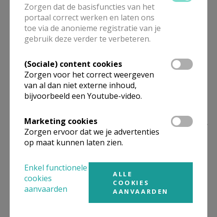
familievieringen 2026-2027
Zorgen dat de basisfuncties van het
portaal correct werken en laten ons
toe via de anonieme registratie van je
gebruik deze verder te verbeteren.
Samen Jongelooflijk
(Sociale) content cookies
Zorgen voor het correct weergeven
van al dan niet externe inhoud,
bijvoorbeeld een Youtube-video.
Marketing cookies
Liturgisch congres 2026: Over
Zorgen ervoor dat we je advertenties
het nieuwe Lectionarium
op maat kunnen laten zien.
Enkel functionele
ALLE
cookies
COOKIES
aanvaarden
Welkom op de zomerse
AANVAARDEN
Beiaardconcerten in Lokeren
2026!