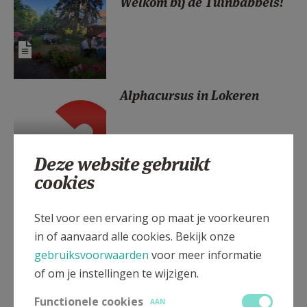
Welkom bij de Tuinbabbels!
AANMELDEN OF REGISTREREN
Alphacursus in Lokeren
Deze website gebruikt
cookies
Bavoviering in openlucht op
15 augustus!
Stel voor een ervaring op maat je voorkeuren
in of aanvaard alle cookies. Bekijk onze
gebruiksvoorwaarden
voor meer informatie
of om je instellingen te wijzigen.
Gezinsvriendelijke
Functionele cookies
AAN