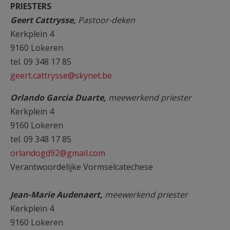
PRIESTERS
AANMELDEN OF REGISTREREN
Geert Cattrysse,
Pastoor-deken
Kerkplein 4
9160 Lokeren
tel. 09 348 17 85
geert.cattrysse@skynet.be
Orlando Garcia Duarte,
meewerkend priester
Kerkplein 4
9160 Lokeren
tel. 09 348 17 85
orlandogd92@gmail.com
Verantwoordelijke Vormselcatechese
Jean-Marie Audenaert,
meewerkend priester
Kerkplein 4
9160 Lokeren