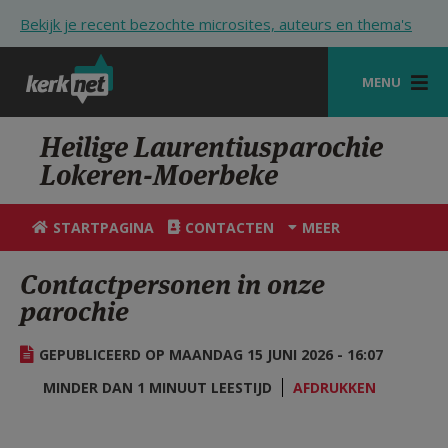
Overslaan en naar de inhoud gaan
Bekijk je recent bezochte microsites, auteurs en thema's
MENU
STARTPAGINA
Heilige Laurentiusparochie
Lokeren-Moerbeke
KERK
VIERINGEN
STARTPAGINA
CONTACTEN
MEER
SHOP
Contactpersonen in onze
parochie
ZOEKEN
HULP
GEPUBLICEERD OP MAANDAG 15 JUNI 2026 - 16:07
STARTPAGINA PORTAAL
MINDER DAN 1 MINUUT LEESTIJD
AFDRUKKEN
MIJN PAROCHIE