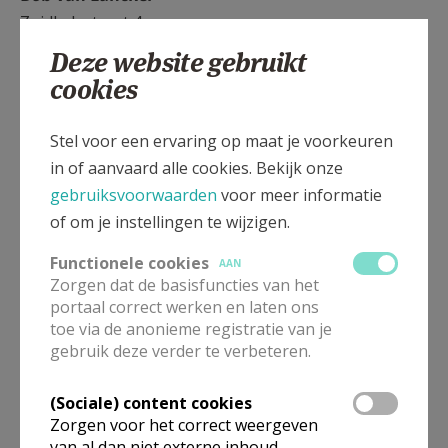
Zuidledestraat 4
9160 Eksaarde
Deze website gebruikt
gsm 0485 061 936
cookies
bobvanlancker@scarlet.be
Contactpersoon voor O.L.Vrouw Hemelvaart
Stel voor een ervaring op maat je voorkeuren
Eksaarde
in of aanvaard alle cookies. Bekijk onze
gebruiksvoorwaarden
voor meer informatie
Martine De Maesschalck
of om je instellingen te wijzigen.
Heiendestraat 57B
9160 Lokeren
Functionele cookies
AAN
gsm 0497 723 923
Zorgen dat de basisfuncties van het
portaal correct werken en laten ons
martine.dm88@gmail.com
toe via de anonieme registratie van je
Contactpersoon voor Heilig Hart, Heiende
gebruik deze verder te verbeteren.
WEBBEHEERDER
(Sociale) content cookies
Daniel Van Nieuwenhuyze
Zorgen voor het correct weergeven
daniel.vannieuwenhuyze@telenet.be
van al dan niet externe inhoud,