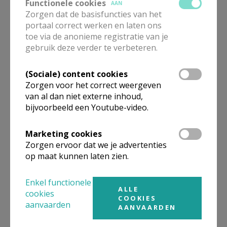
Functionele cookies
AAN
Op weg naar het Vormsel in
Zorgen dat de basisfuncties van het
2027!
portaal correct werken en laten ons
toe via de anonieme registratie van je
gebruik deze verder te verbeteren.
(Sociale) content cookies
Welkom bij de Tuinbabbels!
Zorgen voor het correct weergeven
van al dan niet externe inhoud,
bijvoorbeeld een Youtube-video.
Marketing cookies
Samen op weg: Van harte
Zorgen ervoor dat we je advertenties
uitgenodigd op onze
op maat kunnen laten zien.
Startviering!
Enkel functionele
ALLE
cookies
COOKIES
aanvaarden
AANVAARDEN
Alphacursus in Lokeren