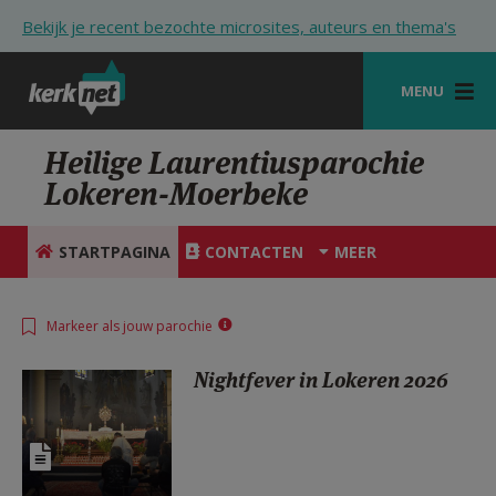
Overslaan en naar de inhoud gaan
Bekijk je recent bezochte microsites, auteurs en thema's
MENU
STARTPAGINA
Heilige Laurentiusparochie
Lokeren-Moerbeke
KERK
VIERINGEN
STARTPAGINA
CONTACTEN
MEER
SHOP
Markeer als jouw parochie
ZOEKEN
Nightfever in Lokeren 2026
HULP
STARTPAGINA PORTAAL
MIJN PAROCHIE