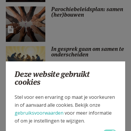
AANMELDEN OF REGISTREREN
Parochiebeleidsplan: samen
(her)bouwen
In gesprek gaan om samen te
onderscheiden
Deze website gebruikt
cookies
Eerste Communie 2027:
Welkom aan boord!
Stel voor een ervaring op maat je voorkeuren
in of aanvaard alle cookies. Bekijk onze
gebruiksvoorwaarden
voor meer informatie
of om je instellingen te wijzigen.