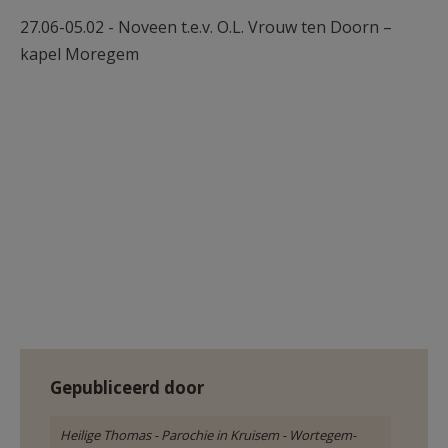
AANMELDEN OF REGISTREREN
27.06-05.02 - Noveen t.e.v. O.L. Vrouw ten Doorn –
kapel Moregem
Gepubliceerd door
Heilige Thomas - Parochie in Kruisem - Wortegem-