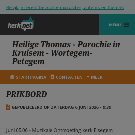
Overslaan en naar de inhoud gaan
Bekijk je recent bezochte microsites, auteurs en thema's
MENU
STARTPAGINA
Heilige Thomas - Parochie in
Kruisem - Wortegem-
KERK
Petegem
VIERINGEN
STARTPAGINA
CONTACTEN
MEER
SHOP
PRIKBORD
ZOEKEN
HULP
GEPUBLICEERD OP ZATERDAG 6 JUNI 2026 - 9:39
STARTPAGINA PORTAAL
MIJN PAROCHIE
Juni 05.06 - Muzikale Ontmoeting kerk Elsegem