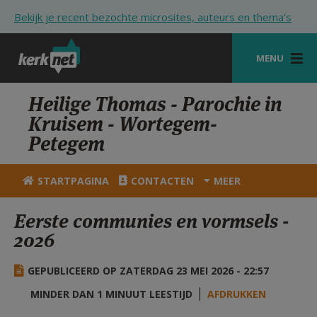
Overslaan en naar de inhoud gaan
Bekijk je recent bezochte microsites, auteurs en thema's
MENU
STARTPAGINA
Heilige Thomas - Parochie in
Kruisem - Wortegem-
KERK
Petegem
VIERINGEN
STARTPAGINA
CONTACTEN
MEER
SHOP
Eerste communies en vormsels -
ZOEKEN
2026
HULP
GEPUBLICEERD OP ZATERDAG 23 MEI 2026 - 22:57
STARTPAGINA PORTAAL
MINDER DAN 1 MINUUT LEESTIJD
AFDRUKKEN
MIJN PAROCHIE