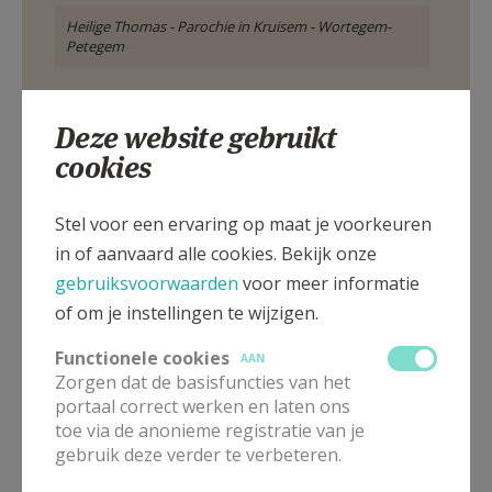
Heilige Thomas - Parochie in Kruisem - Wortegem-
Petegem
Meer
Deze website gebruikt
cookies
Artikel
Stel voor een ervaring op maat je voorkeuren
in of aanvaard alle cookies. Bekijk onze
gebruiksvoorwaarden
voor meer informatie
of om je instellingen te wijzigen.
Deel dit artikel
Functionele cookies
AAN
Zorgen dat de basisfuncties van het
portaal correct werken en laten ons
toe via de anonieme registratie van je
gebruik deze verder te verbeteren.