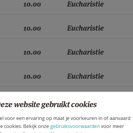
10.00
Eucharistie
10.00
Eucharistie
10.00
Eucharistie
10.00
Eucharistie
10.00
Eucharistie
eze website gebruikt cookies
el voor een ervaring op maat je voorkeuren in of aanvaard
10.00
Eucharistie
le cookies. Bekijk onze
gebruiksvoorwaarden
voor meer