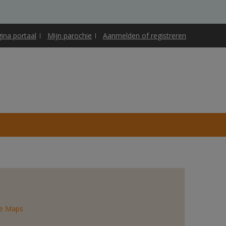
gina portaal
Mijn parochie
Aanmelden of registreren
e Maps