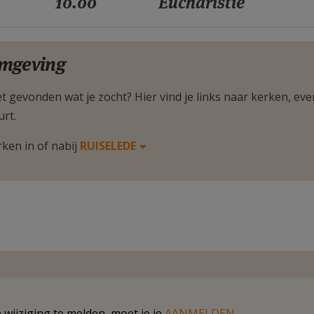
10.00
Eucharistie
mgeving
t gevonden wat je zocht? Hier vind je links naar kerken, eve
urt.
rken in of nabij
RUISELEDE
wijziging te melden, moet je je
AANMELDEN