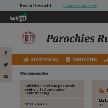
Overslaan en naar de inhoud gaan
Recent bezocht
Parochies Ruiselede
Parochies R
STARTPAGINA
CONTACTEN
DEEL OP
Wijziging melden
FACEBOOK
DEEL OP
Ruiselede deel van pastorale
eenheid St Augustinus-
TWITTER
DEEL
Kennismaking
Mark
VIA
Onze kerken
8755