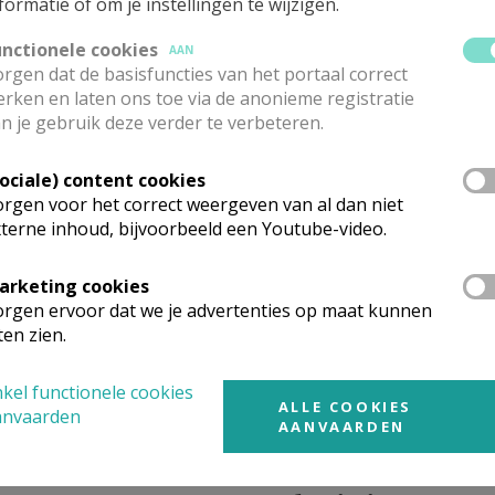
formatie of om je instellingen te wijzigen.
unctionele cookies
10.00
Eucharistie
AAN
rgen dat de basisfuncties van het portaal correct
rken en laten ons toe via de anonieme registratie
n je gebruik deze verder te verbeteren.
10.00
Eucharistie
Sociale) content cookies
rgen voor het correct weergeven van al dan niet
terne inhoud, bijvoorbeeld een Youtube-video.
10.00
Eucharistie
arketing cookies
rgen ervoor dat we je advertenties op maat kunnen
10.00
Eucharistie
ten zien.
kel functionele cookies
ALLE COOKIES
10.00
Eucharistie
anvaarden
AANVAARDEN