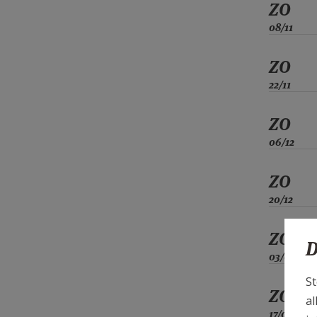
ZO
08/11
ZO
22/11
ZO
06/12
ZO
20/12
ZO
D
03/01
St
ZO
al
17/01