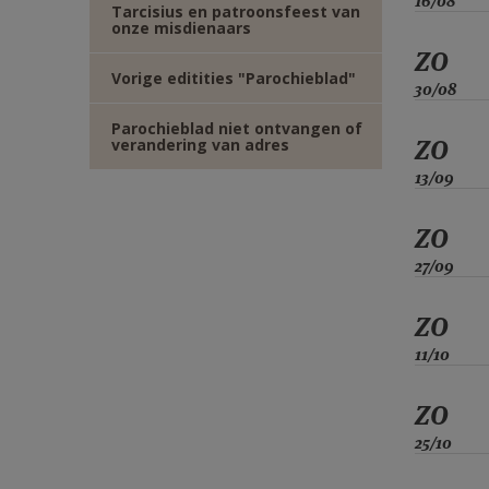
16/08
Tarcisius en patroonsfeest van
onze misdienaars
ZO
Vorige editities "Parochieblad"
30/08
Parochieblad niet ontvangen of
ZO
verandering van adres
13/09
ZO
27/09
ZO
11/10
ZO
25/10