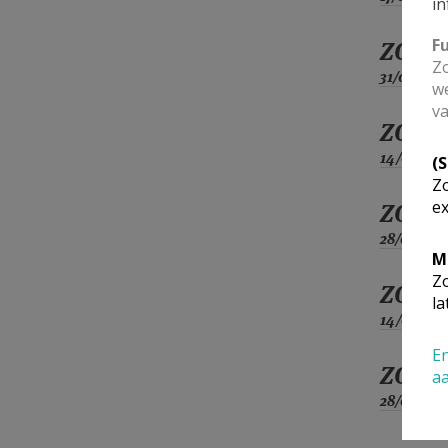
in
F
ZO
Zo
31/01
we
va
ZO
14/02
(
Zo
ex
ZO
28/02
M
Zo
ZO
la
14/03
En
ZO
a
28/03