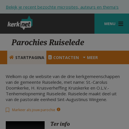
Overslaan en naar de inhoud gaan
Bekijk je recent bezochte microsites, auteurs en thema's
MENU
STARTPAGINA
Parochies Ruiselede
KERK
STARTPAGINA
CONTACTEN
MEER
VIERINGEN
SHOP
Welkom op de website van de drie kerkgemeenschappen
van de gemeente Ruiselede, met name: St.-Carolus
Doomkerke, H. Kruisverheffing Kruiskerke en O.L.V.-
ZOEKEN
Tenhemelopneming Ruiselede. Ruiselede maakt deel uit
van de pastorale eenheid Sint-Augustinus Wingene.
HULP
Markeer als jouw parochie
STARTPAGINA PORTAAL
MIJN PAROCHIE
Ter info