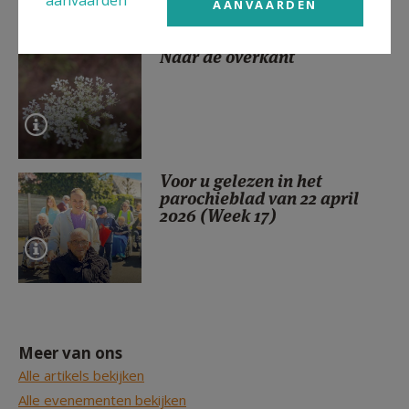
AANVAARDEN
Naar de overkant
Voor u gelezen in het
parochieblad van 22 april
2026 (Week 17)
Meer van ons
Alle artikels bekijken
Alle evenementen bekijken