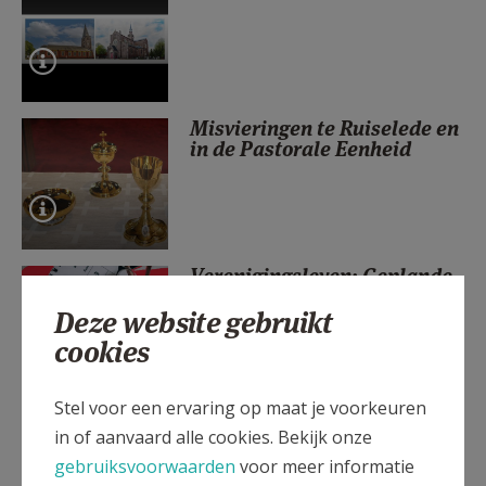
AANMELDEN OF REGISTREREN
Misvieringen te Ruiselede en
in de Pastorale Eenheid
Verenigingsleven: Geplande
activiteiten
Deze website gebruikt
cookies
Stel voor een ervaring op maat je voorkeuren
Digitaal het parochieblad
in of aanvaard alle cookies. Bekijk onze
lezen
gebruiksvoorwaarden
voor meer informatie