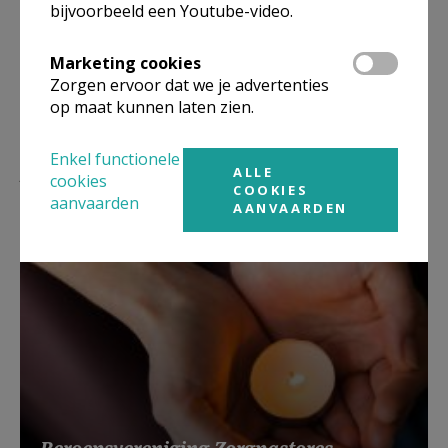
Vormelingen Ruiselede 2026 © Studio Laura Ninja -
bijvoorbeeld een Youtube-video.
kloosterstraat Ruiselede
Marketing cookies
Zorgen ervoor dat we je advertenties
op maat kunnen laten zien.
Enkel functionele
Lees meer
ALLE
cookies
COOKIES
aanvaarden
AANVAARDEN