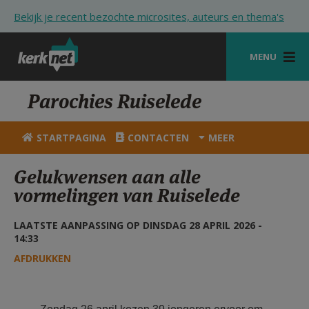
Overslaan en naar de inhoud gaan
Bekijk je recent bezochte microsites, auteurs en thema's
MENU
STARTPAGINA
Parochies Ruiselede
KERK
STARTPAGINA
CONTACTEN
MEER
VIERINGEN
Gelukwensen aan alle
SHOP
vormelingen van Ruiselede
ZOEKEN
LAATSTE AANPASSING OP DINSDAG 28 APRIL 2026 -
14:33
HULP
AFDRUKKEN
STARTPAGINA PORTAAL
MIJN PAROCHIE