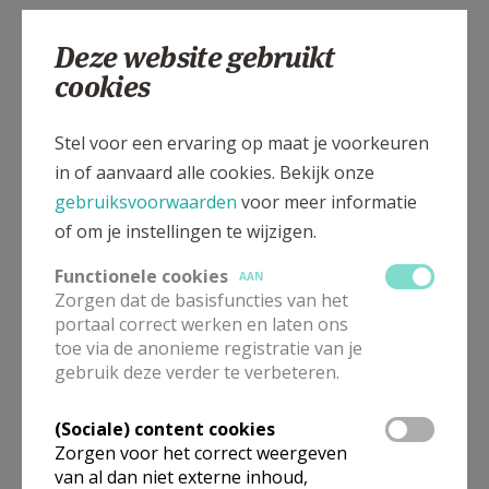
Na een feestelijk kerkgebeuren was het tijd voor
Deze website gebruikt
thuisfeest. Proficiat aan alle vormelingen.
cookies
Gerda
Stel voor een ervaring op maat je voorkeuren
in of aanvaard alle cookies. Bekijk onze
gebruiksvoorwaarden
voor meer informatie
of om je instellingen te wijzigen.
Functionele cookies
AAN
Zorgen dat de basisfuncties van het
portaal correct werken en laten ons
toe via de anonieme registratie van je
gebruik deze verder te verbeteren.
(Sociale) content cookies
Zorgen voor het correct weergeven
van al dan niet externe inhoud,