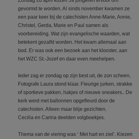
Zondag 26 april kozen 39 jongeren ervoor om
AANMELDEN OF REGISTREREN
gevormd te worden. Al sinds november kwamen ze
een paar keer bij de catechisten Anne-Marie, Annie,
Christel, Gerda, Marie en Paul samen als
voorbereiding. Wat zijn evangelische waarden, wat
betekent gezalfd worden. Het kwam allemaal aan
bod. Er was ook een bezoek aan het klooster, aan
het WZC St.-Jozef en daar even meehelpen.
Ieder zag er zondag op zijn best uit, de zon scheen,
Fotografe Laura stond klaar. Fleurige jurken, strakke
of sportieve pakken, hakjes of nieuwe sneakers.. De
kerk werd met ballonnen opgefleurd door de
catechisten. Alleen maar blije gezichten.
Cecilia en Carina deelden volgboekjes.
Thema van de viering was ‘ Met hart en ziel’. Kiezen