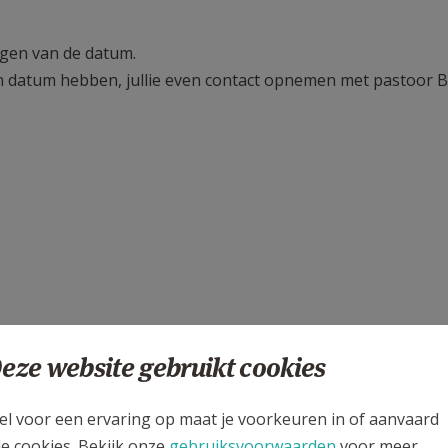
ggen van de datum.
van datum hebben, jullie even contact opnemen met pastoor B
eze website gebruikt cookies
of zondag
namiddag
.
el voor een ervaring op maat je voorkeuren in of aanvaard
iste langskomen om wat uitleg te geven rond het doopsel.
le cookies. Bekijk onze
gebruiksvoorwaarden
voor meer