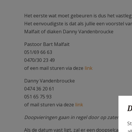
Het eerste wat moet gebeuren is dus het vastle
Het eenvoudigste is dat als jullie een voorstel 
Malfait of diaken Danny Vandenbroucke
Pastoor Bart Malfait
051/69 66 63
0470/30 23 49
of een mail sturen via deze
link
Danny Vandenbroucke
0474 36 20 61
051 65 75 93
of mail sturen via deze
link
D
Doopvieringen gaan in regel door op zaterdag- 
St
Als de datum vast ligt, zal er een doopselcatech
al