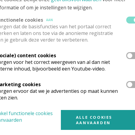
formatie of om je instellingen te wijzigen.
je kunt kiezen, en ook een CD-rom met teksten voor als je e
unctionele cookies
AAN
rgen dat de basisfuncties van het portaal correct
n
formulier
invullen voor de administratie.
rken en laten ons toe via de anonieme registratie
 te maken.
n je gebruik deze verder te verbeteren.
Sociale) content cookies
 het parochiaal secretariaat via
deze link naar het mailad
rgen voor het correct weergeven van al dan niet
terne inhoud, bijvoorbeeld een Youtube-video.
arketing cookies
rgen ervoor dat we je advertenties op maat kunnen
ten zien.
kel functionele cookies
ALLE COOKIES
anvaarden
AANVAARDEN