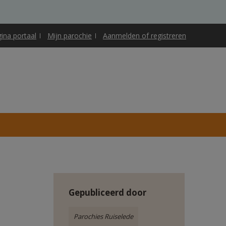
gina portaal
Mijn parochie
Aanmelden of registreren
Gepubliceerd door
Parochies Ruiselede