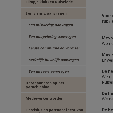
Filmpje klokken Ruiselede
TWITTER
DEEL
Een viering aanvragen
Voor 
VIA
rubr
Een misviering aanvragen
E-
Een doopviering aanvragen
Mevro
MAIL
We ne
Eerste communie en vormsel
Mevro
Kerkelijk huwelijk aanvragen
Er we
De he
Een uitvaart aanvragen
We ne
Ruise
Herabonneren op het
parochieblad
De he
Medewerker worden
We ne
De he
Tarcisius en patroonsfeest van