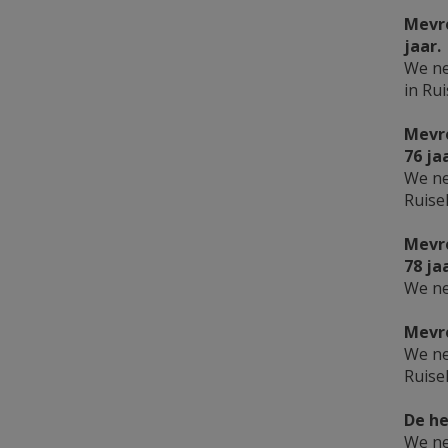
Mevro
jaar.
We ne
in Ru
Mevro
76 ja
We ne
Ruis
Mevro
78 ja
We ne
Mevro
We ne
Ruis
De he
We ne