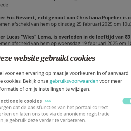
lede
er Eric Gevaert, echtgenoot van Christiana Popelier is ov
men afscheid van hem op dinsdag 25 februari 2025 om 10u
er Lucas "Wies" Lema, is overleden in de leeftijd van 83 
men afscheid van hem op woensdag 19 februari 2025 om 10.
eze website gebruikt cookies
er Daniel Schelfthout, echtgenoot van Yvette Damman is
men afscheid van hem op zaterdag 8 februari 2025 om 10 u
el voor een ervaring op maat je voorkeuren in of aanvaard
le cookies. Bekijk onze
gebruiksvoorwaarden
voor meer
uw Jeannine Huybrecht, weduwe van Gerard Craeymeersch
men afscheid van haar op maandag 30 december 2024 om 10.
formatie of om je instellingen te wijzigen.
unctionele cookies
er Gerard Coen,weduwnaar van Lydia Vanluchene, is over
AAN
rgen dat de basisfuncties van het portaal correct
men afscheid van hem op zaterdag 28 december om 10.30 u. 
rken en laten ons toe via de anonieme registratie
n je gebruik deze verder te verbeteren.
er Emile Staelens, wedunaar van Lea De Muynck, is overl