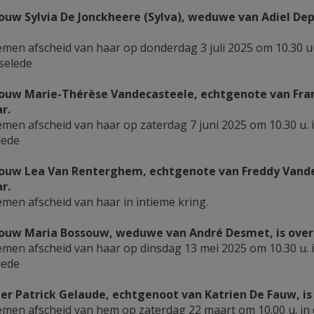
uw Sylvia De Jonckheere (Sylva), weduwe van Adiel Depij
men afscheid van haar op donderdag 3 juli 2025 om 10.30 
iselede
uw Marie-Thérèse Vandecasteele, echtgenote van Frank 
ar.
men afscheid van haar op zaterdag 7 juni 2025 om 10.30 u.
elede
uw Lea Van Renterghem, echtgenote van Freddy Vandend
ar.
men afscheid van haar in intieme kring.
uw Maria Bossouw, weduwe van André Desmet, is overled
men afscheid van haar op dinsdag 13 mei 2025 om 10.30 u.
elede
er Patrick Gelaude, echtgenoot van Katrien De Fauw, is 
men afscheid van hem op zaterdag 22 maart om 10.00 u. i