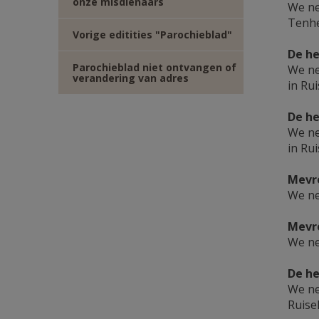
onze misdienaars
We ne
Tenhe
Vorige editities "Parochieblad"
De he
Parochieblad niet ontvangen of
We ne
verandering van adres
in Rui
De he
We ne
in Rui
Mevro
We ne
Mevro
We ne
De he
We ne
Ruise