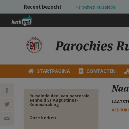
Overslaan en naar de inhoud gaan
Recent bezocht
Parochies Ruiselede
Parochies R
STARTPAGINA
CONTACTEN
Naa
Ruiselede deel van pastorale
eenheid St Augustinus-
LAATSTE
Kennismaking
DEEL OP
AFDRUK
Onze kerken
FACEBOOK
DEEL OP