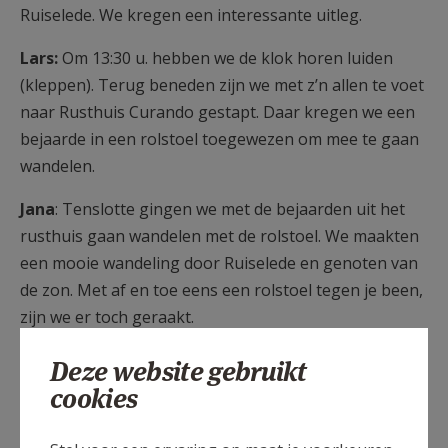
Ruiselede. We kregen een interessante uitleg.
Lars:
Om 13:30 u. hebben we de klok horen luiden
(kleppen). Terug beneden zijn we met z’n allen te voet
naar Rusthuis Curando gestapt. Daar kregen we een
bejaarde in een rolstoel toegewezen om mee te gaan
wandelen.
Jana
: Tenslotte gingen we met de bejaarden uit het
rusthuis gaan wandelen met de rolstoel. We maakten
een mooie wandeling door Ruiselede en genoten van
de zon. Met af en toe eens een rolstoel tegen je been,
zijn we er toch geraakt.
We sloten af met een drankje in den tap. We reden
Deze website gebruikt
daarna met de bejaarden weer naar het rusthuis en
cookies
zo beleefden we een mooie namiddag.