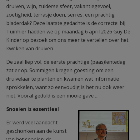
druiven, wijn, zuiderse sfeer, vakantiegevoel,
zoetigheid, terrasje doen, serres, een prachtig
bladerdak? Deze laatste gedachte is de correcte: bij
Tuinhier hadden we op maandag 6 april 2026 Guy De
Kinder op bezoek om ons meer te vertellen over het
kweken van druiven.
De zaal liep vol, de eerste prachtige (paas)lentedag
zat er op. Sommigen kregen goesting om een
druivelaar te planten en kwamen wat informatie
sprokkelen, want zo eenvoudig is het nu ook weer
niet. Vooral geduld is een mooie gave …
F1250-3kol-15cm-Tuinhier 6
Snoeien is essentieel
april.jpg
Er werd veel aandacht
geschonken aan de kunst
van het snoeien: de