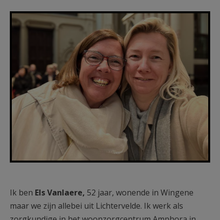
F1250-4kol-20cm-243a3764-df9e-
47e2-a714-960ade81b067.jpg
Ik ben
Els Vanlaere,
52 jaar, wonende in Wingene
maar we zijn allebei uit Lichtervelde. Ik werk als
zorgkundige in het woonzorgcentrum Amphora in