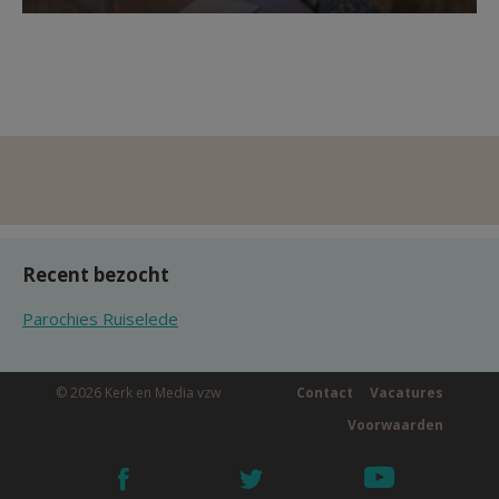
Recent bezocht
Parochies Ruiselede
© 2026 Kerk en Media vzw
Contact
Vacatures
Voorwaarden