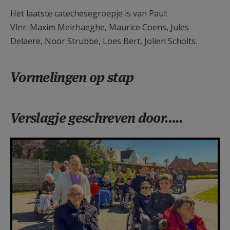
Het laatste catechesegroepje is van Paul:
Vlnr: Maxim Meirhaeghe, Maurice Coens, Jules
Delaere, Noor Strubbe, Loes Bert, Jolien Scholts.
Vormelingen op stap
Verslagje geschreven door…..
F1250-3kol-15cm-WhatsApp Image
2026-04-10 at 11.44.34 (3).jpg