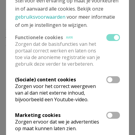
Stel voor een ervaring op maat je voorkeuren
in of aanvaard alle cookies. Bekijk onze
Uit het verenigingsleven
gebruiksvoorwaarden
voor meer informatie
Neos Ruiselede: Daguitstap naar
of om je instellingen te wijzigen.
Antwerpen: Oosterweel cruise en
Functionele cookies
AAN
Luchthaven
Zorgen dat de basisfuncties van het
portaal correct werken en laten ons
toe via de anonieme registratie van je
Op donderdag 2 april 2026 vertrokken we ’s ochtends
gebruik deze verder te verbeteren.
aan de Sporthal met 2 autocars naar Antwerpen. Daar
begaven we ons aan boord van een Flandria boot
(Sociale) content cookies
voor een 3-uur durende unieke cruise met gids langs
Zorgen voor het correct weergeven
de Oosterweelverbinding. We werden daar ontvangen
van al dan niet externe inhoud,
met koffie en croissant. De gids gaf ons gedurende
bijvoorbeeld een Youtube-video.
gans de tocht een uitgebreide boeiende toelichting
Marketing cookies
van deze grootschalige werken en van de haven.
Zorgen ervoor dat we je advertenties
Tijdens de boottocht voeren we langs verschillende
op maat kunnen laten zien.
werven en kregen een goed zicht op de aanleg van