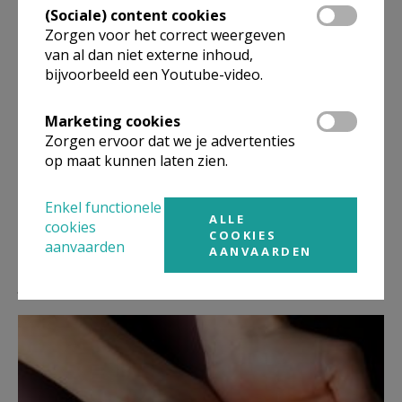
(Sociale) content cookies
Zorgen voor het correct weergeven
van al dan niet externe inhoud,
bijvoorbeeld een Youtube-video.
U krijgt een mail, waarmee u uw gegevens moet
Marketing cookies
aanvullen en een passwoord moet kiezen voor het
Zorgen ervoor dat we je advertenties
lezen van de digitale krant.
op maat kunnen laten zien.
Enkel functionele
ALLE
cookies
COOKIES
aanvaarden
AANVAARDEN
Lees meer