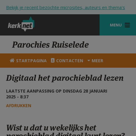
Overslaan en naar de inhoud gaan
Bekijk je recent bezochte microsites, auteurs en thema's
MENU
STARTPAGINA
Parochies Ruiselede
KERK
STARTPAGINA
CONTACTEN
MEER
VIERINGEN
Digitaal het parochieblad lezen
SHOP
LAATSTE AANPASSING OP DINSDAG 28 JANUARI
ZOEKEN
2025 - 8:37
HULP
AFDRUKKEN
STARTPAGINA PORTAAL
Wist u dat u wekelijks het
MIJN PAROCHIE
parochieblad digitaal kunt lezen?