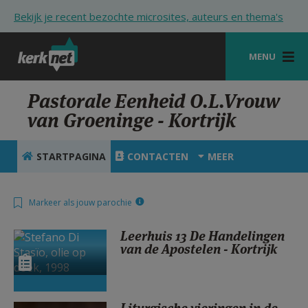
Overslaan en naar de inhoud gaan
Bekijk je recent bezochte microsites, auteurs en thema's
MENU
STARTPAGINA
Pastorale Eenheid O.L.Vrouw
van Groeninge - Kortrijk
KERK
VIERINGEN
STARTPAGINA
CONTACTEN
MEER
SHOP
Markeer als jouw parochie
ZOEKEN
Leerhuis 13 De Handelingen
HULP
van de Apostelen - Kortrijk
STARTPAGINA PORTAAL
MIJN PAROCHIE