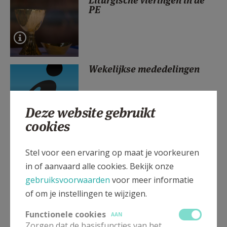
Liturgische vieringen in de
PE
AANMELDEN OF REGISTREREN
Wekelijkse mededelingen
Deze website gebruikt
cookies
Kruisweg van Jos Speybrouck
tentoongesteld in de Sint-
Stel voor een ervaring op maat je voorkeuren
Elooiskerk
in of aanvaard alle cookies. Bekijk onze
gebruiksvoorwaarden
voor meer informatie
of om je instellingen te wijzigen.
Functionele cookies
AAN
Eerste communie en vormsel
Zorgen dat de basisfuncties van het