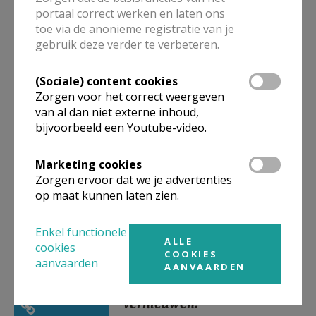
in onze PE
portaal correct werken en laten ons
toe via de anonieme registratie van je
gebruik deze verder te verbeteren.
(Sociale) content cookies
Zinderende
Zorgen voor het correct weergeven
vastengesprekken 2026
van al dan niet externe inhoud,
bijvoorbeeld een Youtube-video.
Marketing cookies
De Zindering
Zorgen ervoor dat we je advertenties
op maat kunnen laten zien.
Enkel functionele
ALLE
cookies
COOKIES
aanvaarden
AANVAARDEN
Er is een zoekende generatie
die onze Kerk zal
vernieuwen.