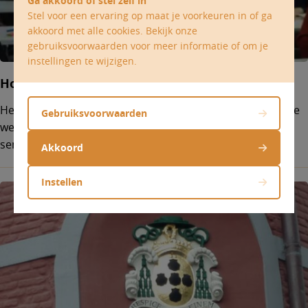
Ga akkoord of stel zelf in
Stel voor een ervaring op maat je voorkeuren in of ga
akkoord met alle cookies. Bekijk onze
gebruiksvoorwaarden voor meer informatie of om je
instellingen te wijzigen.
Hoger diocesaan godsdienstinstituut
Het HDGI leidt mensen op tot godsdienstleraar, pastorale
Gebruiksvoorwaarden
werker, parochie-assistent of diaken. De vakken en
seminaries staan open voor iedereen.
Akkoord
Instellen