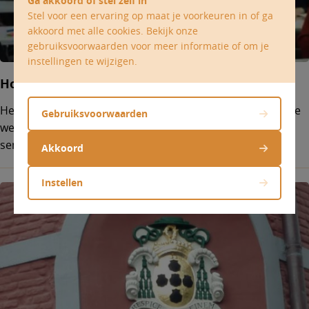
Ga akkoord of stel zelf in
Stel voor een ervaring op maat je voorkeuren in of ga
akkoord met alle cookies. Bekijk onze
gebruiksvoorwaarden voor meer informatie of om je
instellingen te wijzigen.
Hoger diocesaan godsdienstinstituut
Het HDGI leidt mensen op tot godsdienstleraar, pastorale
Gebruiksvoorwaarden
werker, parochie-assistent of diaken. De vakken en
seminaries staan open voor iedereen.
Akkoord
Instellen