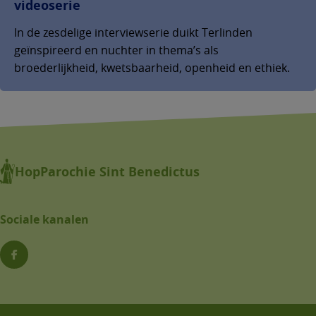
videoserie
In de zesdelige interviewserie duikt Terlinden
geïnspireerd en nuchter in thema’s als
broederlijkheid, kwetsbaarheid, openheid en ethiek.
HopParochie Sint Benedictus
Sociale kanalen