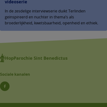
videoserie
In de zesdelige interviewserie duikt Terlinden
geïnspireerd en nuchter in thema’s als
broederlijkheid, kwetsbaarheid, openheid en ethiek.
HopParochie Sint Benedictus
Sociale kanalen